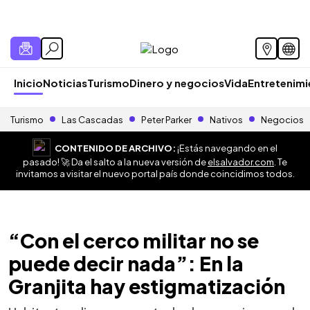
Inicio
Noticias
Turismo
Dinero y negocios
Vida
Entretenim
Turismo
Las Cascadas
Peter Parker
Nativos
Negocios
CONTENIDO DE ARCHIVO:
¡Estás navegando en el
pasado! 🚀 Da el salto a la nueva versión de
elsalvador.com
. Te
invitamos a visitar el nuevo portal país donde coincidimos todos.
“Con el cerco militar no se
puede decir nada”: En la
Granjita hay estigmatización