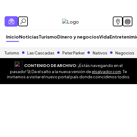
Inicio
Noticias
Turismo
Dinero y negocios
Vida
Entretenim
Turismo
Las Cascadas
Peter Parker
Nativos
Negocios
CONTENIDO DE ARCHIVO:
¡Estás navegando en el
pasado! 🚀 Da el salto a la nueva versión de
elsalvador.com
. Te
invitamos a visitar el nuevo portal país donde coincidimos todos.