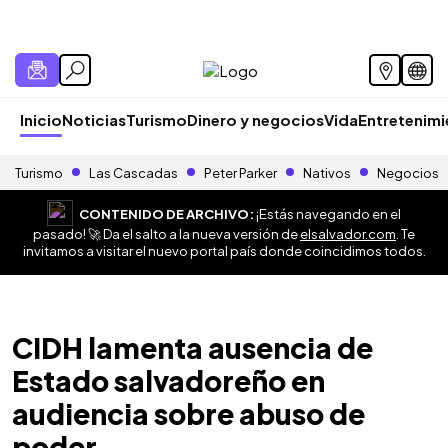
Inicio
Noticias
Turismo
Dinero y negocios
Vida
Entretenim
Turismo
Las Cascadas
Peter Parker
Nativos
Negocios
CONTENIDO DE ARCHIVO:
¡Estás navegando en el
pasado! 🚀 Da el salto a la nueva versión de
elsalvador.com
. Te
invitamos a visitar el nuevo portal país donde coincidimos todos.
CIDH lamenta ausencia de
Estado salvadoreño en
audiencia sobre abuso de
poder