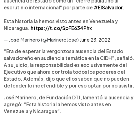
ausencia del Estado como un "cierre paulatino al
escrutinio internacional" por parte de
#ElSalvador
.
Esta historia la hemos visto antes en Venezuela y
Nicaragua.
https://t.co/SpFE634Phx
— José Marinero (@MarineroJose)
June 23, 2022
“Era de esperar la vergonzosa ausencia del Estado
salvadoreño en audiencia temática en la CIDH”, señaló.
A su juicio, la responsabilidad es exclusivamente del
Ejecutivo que ahora controla todos los poderes del
Estado. Además, dijo que ellos saben que no pueden
defender lo indefendible y por eso optan por no asistir.
José Marinero, de Fundación DTJ, lamentó la ausencia y
agregó: “Esta historia la hemos visto antes en
Venezuela y Nicaragua”.