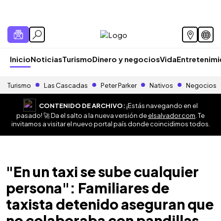
Inicio
Noticias
Turismo
Dinero y negocios
Vida
Entretenim
Turismo
Las Cascadas
Peter Parker
Nativos
Negocios
CONTENIDO DE ARCHIVO:
¡Estás navegando en el
pasado! 🚀 Da el salto a la nueva versión de
elsalvador.com
. Te
invitamos a visitar el nuevo portal país donde coincidimos todos.
"En un taxi se sube cualquier
persona": Familiares de
taxista detenido aseguran que
no colaboraba con pandillas