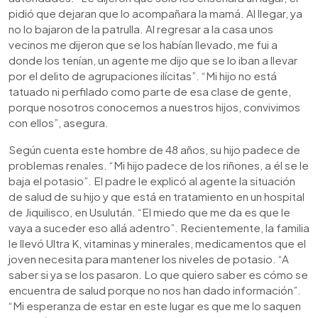
pidió que dejaran que lo acompañara la mamá. Al llegar, ya
no lo bajaron de la patrulla. Al regresar a la casa unos
vecinos me dijeron que se los habían llevado, me fui a
donde los tenían, un agente me dijo que se lo iban a llevar
por el delito de agrupaciones ilícitas”. “Mi hijo no está
tatuado ni perfilado como parte de esa clase de gente,
porque nosotros conocemos a nuestros hijos, convivimos
con ellos”, asegura.
Según cuenta este hombre de 48 años, su hijo padece de
problemas renales. “Mi hijo padece de los riñones, a él se le
baja el potasio”. El padre le explicó al agente la situación
de salud de su hijo y que está en tratamiento en un hospital
de Jiquilisco, en Usulután. “El miedo que me da es que le
vaya a suceder eso allá adentro”. Recientemente, la familia
le llevó Ultra K, vitaminas y minerales, medicamentos que el
joven necesita para mantener los niveles de potasio. “A
saber si ya se los pasaron. Lo que quiero saber es cómo se
encuentra de salud porque no nos han dado información”.
“Mi esperanza de estar en este lugar es que me lo saquen