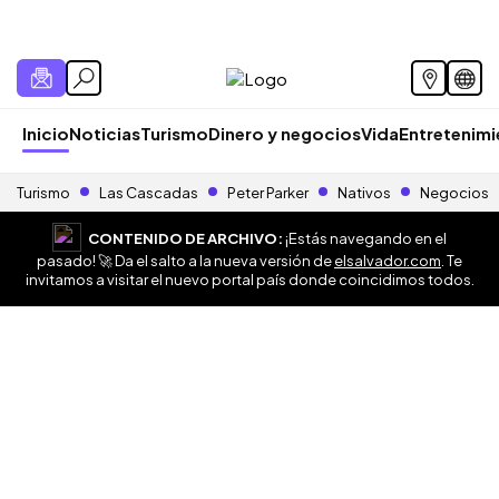
Inicio
Noticias
Turismo
Dinero y negocios
Vida
Entretenim
Turismo
Las Cascadas
Peter Parker
Nativos
Negocios
CONTENIDO DE ARCHIVO:
¡Estás navegando en el
pasado! 🚀 Da el salto a la nueva versión de
elsalvador.com
. Te
invitamos a visitar el nuevo portal país donde coincidimos todos.