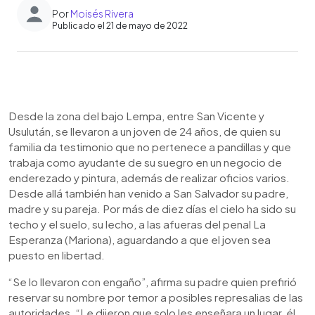
Por
Moisés Rivera
Publicado el 21 de mayo de 2022
0:00
►
Escuchar artículo
Desde la zona del bajo Lempa, entre San Vicente y
Usulután, se llevaron a un joven de 24 años, de quien su
familia da testimonio que no pertenece a pandillas y que
trabaja como ayudante de su suegro en un negocio de
enderezado y pintura, además de realizar oficios varios.
Desde allá también han venido a San Salvador su padre,
madre y su pareja. Por más de diez días el cielo ha sido su
techo y el suelo, su lecho, a las afueras del penal La
Esperanza (Mariona), aguardando a que el joven sea
puesto en libertad.
“Se lo llevaron con engaño”, afirma su padre quien prefirió
reservar su nombre por temor a posibles represalias de las
autoridades. “Le dijeron que solo les enseñara un lugar, él