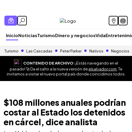
Inicio
Noticias
Turismo
Dinero y negocios
Vida
Entretenim
Turismo
Las Cascadas
Peter Parker
Nativos
Negocios
CONTENIDO DE ARCHIVO:
¡Estás navegando en el
pasado! 🚀 Da el salto a la nueva versión de
elsalvador.com
. Te
invitamos a visitar el nuevo portal país donde coincidimos todos.
$108 millones anuales podrían
costar al Estado los detenidos
en cárcel, dice analista