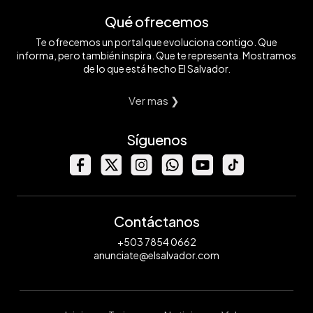
Qué ofrecemos
Te ofrecemos un portal que evoluciona contigo. Que
informa, pero también inspira. Que te representa. Mostramos
de lo que está hecho El Salvador.
Ver mas ❯
Síguenos
Contáctanos
+503 7854 0662
anunciate@elsalvador.com