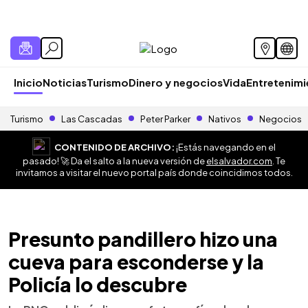
Inicio
Noticias
Turismo
Dinero y negocios
Vida
Entretenim
Turismo
Las Cascadas
Peter Parker
Nativos
Negocios
CONTENIDO DE ARCHIVO:
¡Estás navegando en el
pasado! 🚀 Da el salto a la nueva versión de
elsalvador.com
. Te
invitamos a visitar el nuevo portal país donde coincidimos todos.
Presunto pandillero hizo una
cueva para esconderse y la
Policía lo descubre