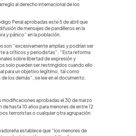
rreglo al derecho internacional de los
digo Penal aprobadas este 5 de abril que
difusión de mensajes de pandilleros en la
ra y pánico” en la población.
s son “excesivamente amplias y podrían ser
te a críticos y periodistas”. “Esta reforma
onales sobre libertad de expresión y
s solo pueden ser restringidos cuando ello
l para un objetivo legítimo, tal como
s de los demás”, se lee en el documento.
las modificaciones aprobadas el 30 de marzo
 de hasta 10 años para menores de entre 12
os terroristas o cualquier otra agrupación
lvadoreña establece que “los menores de