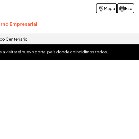
Mapa
Esp
rno Empresarial
ico Centenario
os a visitar el nuevo portal país donde coincidimos todos.