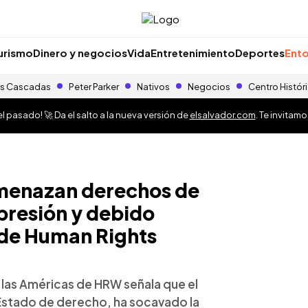
urismo
Dinero y negocios
Vida
Entretenimiento
Deportes
Ento
s Cascadas
Peter Parker
Nativos
Negocios
Centro Histór
 pasado! 🚀 Da el salto a la nueva versión de
elsalvador.com
. Te invitam
menazan derechos de
xpresión y debido
 de Human Rights
a las Américas de HRW señala que el
 Estado de derecho, ha socavado la