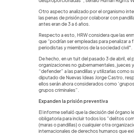
desproporcionadas”, señaló Human Rights W
Otro aspecto analizado por el organismo inter
las penas de prisión por colaborar con pandil
antes eran de 3 a 6 años.
Respecto a esto, HRW considera que las enm
que “podrían ser empleadas para penalizar a f
periodistas y miembros de la sociedad civil".
De hecho, en un tuit del pasado 3 de abril, el
organizaciones no gubernamentales, jueces y 
“defender” a las pandillas y utilizarlas como
diputado de Nuevas Ideas Jorge Castro, resp
ellos serán ahora considerados como ‘grupos 
grupos criminales”.
Expanden la prisión preventiva
El informe señaló que la decisión del órgano le
obligatoria para incluir todos los “delitos 
(maras o pandillas) o cualquier otra organiza
internacionales de derechos humanos que exig