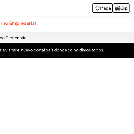
Mapa
Esp
rno Empresarial
ico Centenario
os a visitar el nuevo portal país donde coincidimos todos.