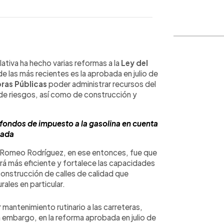
WhatsApp
Copiar link
ativa ha hecho varias reformas a la
Ley del
de las más recientes es la aprobada en julio de
ras Públicas
poder administrar recursos del
 de riesgos, así como de construcción y
ondos de impuesto a la gasolina en cuenta
vada
, Romeo Rodríguez, en ese entonces, fue que
erá más eficiente y fortalece las capacidades
construcción de calles de calidad que
rales en particular.
ar mantenimiento rutinario a las carreteras,
n embargo, en la reforma aprobada en julio de