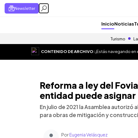
Newsletter
Inicio
Noticias
T
Turismo
La
CONTENIDO DE ARCHIVO:
¡Estás navegando en el
Reforma a ley del Fovia
entidad puede asignar
En julio de 2021 la Asamblea autorizó 
para obras de mitigación y construcci
Por
Eugenia Velásquez