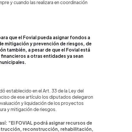
mpre y cuando las realizara en coordinación
para que el Fovial pueda asignar fondos a
de mitigación y prevención de riesgos, de
n también, a pesar de que el Fovial está
 financieros a otras entidades ya sean
municipales.
ó establecido en el Art. 33 de la Ley del
nciso de ese artículo los diputados delegaron
evaluación y liquidación de los proyectos
ura y mitigación de riesgos.
 así: “El FOVIAL podrá asignar recursos de
trucción, reconstrucción, rehabilitación,