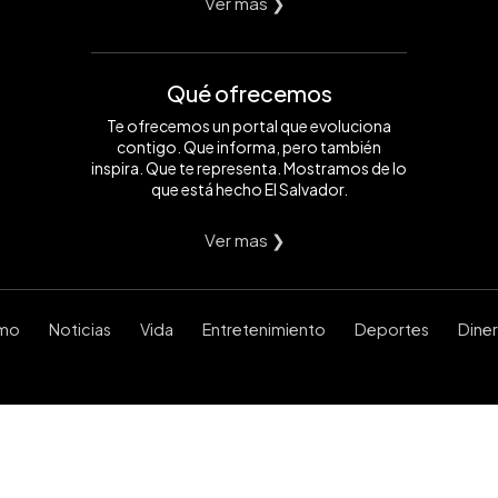
Ver mas ❯
Qué ofrecemos
Te ofrecemos un portal que evoluciona
contigo. Que informa, pero también
inspira. Que te representa. Mostramos de lo
que está hecho El Salvador.
Ver mas ❯
smo
Noticias
Vida
Entretenimiento
Deportes
Dine