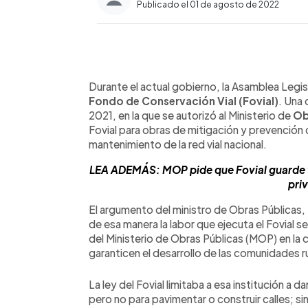
Publicado el 01 de agosto de 2022
0:00
Facebook
Twitter
►
Escuchar artículo
Durante el actual gobierno, la Asamblea Legisl
Fondo de Conservación Vial (Fovial)
. Una 
2021, en la que se autorizó al Ministerio de
Ob
Fovial para obras de mitigación y prevención
mantenimiento de la red vial nacional.
LEA ADEMÁS: MOP pide que Fovial guarde f
pri
El argumento del ministro de Obras Públicas
de esa manera la labor que ejecuta el Fovial s
del Ministerio de Obras Públicas (MOP) en la 
garanticen el desarrollo de las comunidades ru
La ley del Fovial limitaba a esa institución a d
pero no para pavimentar o construir calles; si