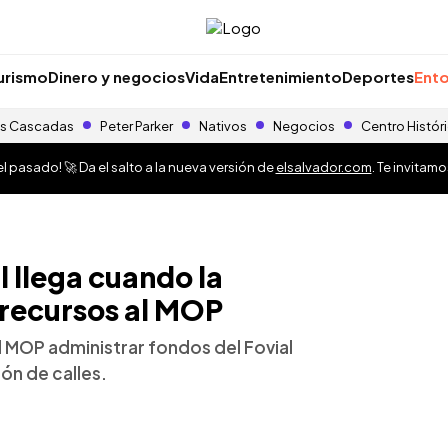
urismo
Dinero y negocios
Vida
Entretenimiento
Deportes
Ento
s Cascadas
Peter Parker
Nativos
Negocios
Centro Histór
 pasado! 🚀 Da el salto a la nueva versión de
elsalvador.com
. Te invitam
l llega cuando la
 recursos al MOP
al MOP administrar fondos del Fovial
ón de calles.