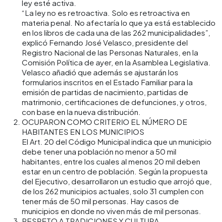
ley esté activa.
“La ley no es retroactiva. Solo es retroactiva en
materia penal. No afectaría lo que ya está establecido
en los libros de cada una de las 262 municipalidades”,
explicó Fernando José Velasco, presidente del
Registro Nacional de las Personas Naturales, en la
Comisión Política de ayer, en la Asamblea Legislativa.
Velasco añadió que además se ajustarán los
formularios inscritos en el Estado Familiar para la
emisión de partidas de nacimiento, partidas de
matrimonio, certificaciones de defunciones, y otros,
con base en la nueva distribución.
OCUPARON COMO CRITERIO EL NÚMERO DE
HABITANTES EN LOS MUNICIPIOS
El Art. 20 del Código Municipal indica que un municipio
debe tener una población no menor a 50 mil
habitantes, entre los cuales al menos 20 mil deben
estar en un centro de población. Según la propuesta
del Ejecutivo, desarrollaron un estudio que arrojó que,
de los 262 municipios actuales, solo 31 cumplen con
tener más de 50 mil personas. Hay casos de
municipios en donde no viven más de mil personas.
RESPETO A TRADICIONES Y CULTURA