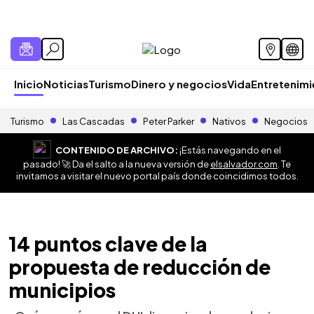
Inicio
Noticias
Turismo
Dinero y negocios
Vida
Entretenim
Turismo
Las Cascadas
Peter Parker
Nativos
Negocios
CONTENIDO DE ARCHIVO:
¡Estás navegando en el
pasado! 🚀 Da el salto a la nueva versión de
elsalvador.com
. Te
invitamos a visitar el nuevo portal país donde coincidimos todos.
14 puntos clave de la
propuesta de reducción de
municipios