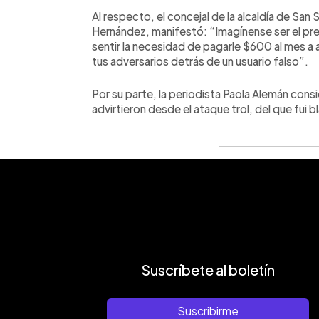
Al respecto, el concejal de la alcaldía de Sa
Hernández, manifestó: “Imagínense ser el pres
sentir la necesidad de pagarle $600 al mes a 
tus adversarios detrás de un usuario falso”.
Por su parte, la periodista Paola Alemán con
advirtieron desde el ataque trol, del que fui 
Suscríbete al boletín
Suscribirme