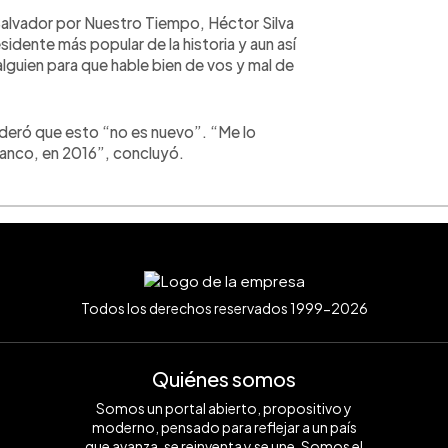
n Salvador por Nuestro Tiempo, Héctor Silva
idente más popular de la historia y aun así
alguien para que hable bien de vos y mal de
sideró que esto “no es nuevo”. “Me lo
blanco, en 2016”, concluyó.
Todos los derechos reservados 1999-2026
Quiénes somos
Somos un portal abierto, propositivo y
moderno, pensado para reflejar a un país
que avanza, se reinventa y se une. Somos el