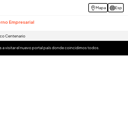
Mapa
Esp
rno Empresarial
ico Centenario
os a visitar el nuevo portal país donde coincidimos todos.