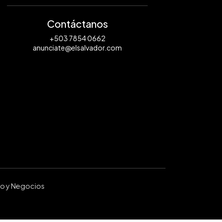
Contáctanos
+503 7854 0662
anunciate@elsalvador.com
ro y Negocios