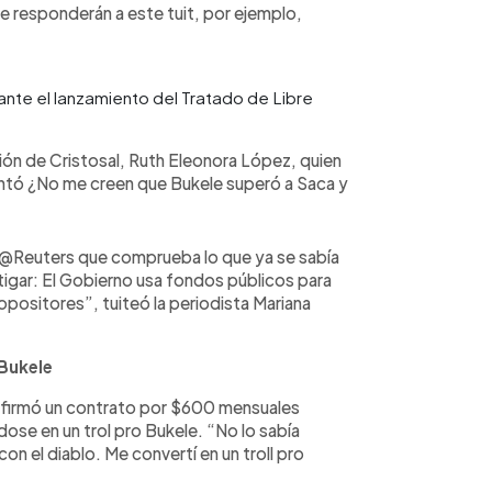
ue responderán a este tuit, por ejemplo,
ante el lanzamiento del Tratado de Libre
ción de Cristosal, Ruth Eleonora López, quien
untó ¿No me creen que Bukele superó a Saca y
 @Reuters que comprueba lo que ya se sabía
estigar: El Gobierno usa fondos públicos para
opositores”, tuiteó la periodista Mariana
 Bukele
firmó un contrato por $600 mensuales
dose en un trol pro Bukele. “No lo sabía
on el diablo. Me convertí en un troll pro