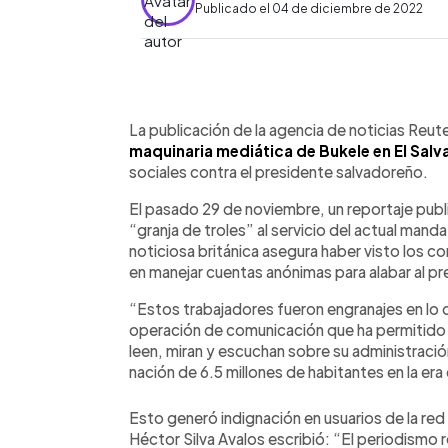
Publicado el 04 de diciembre de 2022
0:00
Facebook
Twitter
►
Escuchar artículo
La publicación de la agencia de noticias Reut
maquinaria mediática de Bukele en El Sal
sociales contra el presidente salvadoreño.
El pasado 29 de noviembre, un reportaje pub
“granja de troles” al servicio del actual man
noticiosa británica asegura haber visto los c
en manejar cuentas anónimas para alabar al pre
“Estos trabajadores fueron engranajes en lo
operación de comunicación que ha permitido
leen, miran y escuchan sobre su administraci
nación de 6.5 millones de habitantes en la era 
Esto generó indignación en usuarios de la red 
Héctor Silva Avalos escribió: “El periodismo 