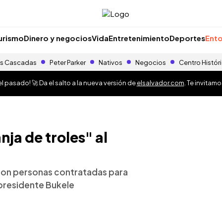
urismo
Dinero y negocios
Vida
Entretenimiento
Deportes
Ento
s Cascadas
Peter Parker
Nativos
Negocios
Centro Histór
 pasado! 🚀 Da el salto a la nueva versión de
elsalvador.com
. Te invitam
nja de troles" al
 con personas contratadas para
 presidente Bukele