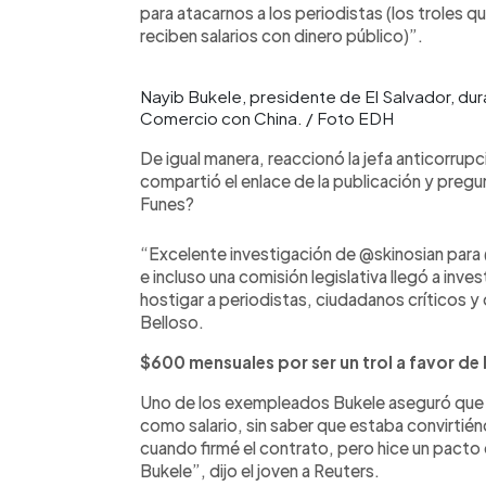
para atacarnos a los periodistas (los troles q
reciben salarios con dinero público)”.
Nayib Bukele, presidente de El Salvador, dur
Comercio con China. / Foto EDH
De igual manera, reaccionó la jefa anticorrup
compartió el enlace de la publicación y preg
Funes?
“Excelente investigación de @skinosian para
e incluso una comisión legislativa llegó a inv
hostigar a periodistas, ciudadanos críticos y 
Belloso.
$600 mensuales por ser un trol a favor de
Uno de los exempleados Bukele aseguró que 
como salario, sin saber que estaba convirtién
cuando firmé el contrato, pero hice un pacto c
Bukele”, dijo el joven a Reuters.