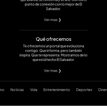
punto de conexión con lo mejor de El
Salvador.
Ver mas ❯
Qué ofrecemos
Te ofrecemos un portal que evoluciona
contigo. Que informa, pero también
inspira. Que te representa. Mostramos de lo
que está hecho El Salvador.
Ver mas ❯
smo
Noticias
Vida
Entretenimiento
Deportes
Dine