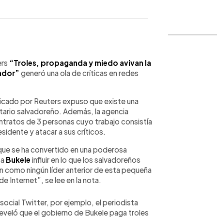
WhatsApp
Copiar link
ers
“Troles, propaganda y miedo avivan la
vador”
generó una ola de críticas en redes
licado por Reuters expuso que existe una
datario salvadoreño. Además, la agencia
ontratos de 3 personas cuyo trabajo consistía
sidente y atacar a sus críticos.
 que se ha convertido en una poderosa
 a
Bukele
influir en lo que los salvadoreños
ón como ningún líder anterior de esta pequeña
de Internet”, se lee en la nota.
social Twitter, por ejemplo, el periodista
reveló que el gobierno de Bukele paga troles