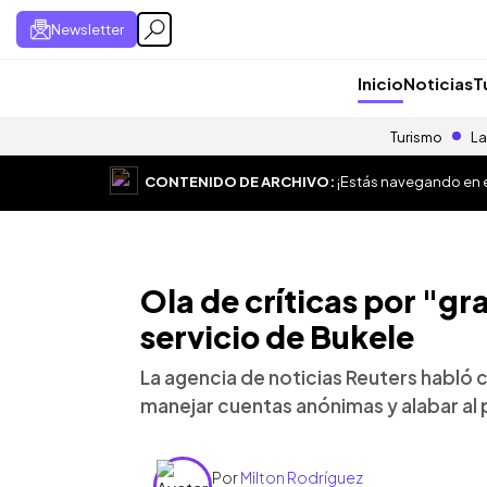
Newsletter
Inicio
Noticias
T
Turismo
La
CONTENIDO DE ARCHIVO:
¡Estás navegando en el
Ola de críticas por "gra
servicio de Bukele
La agencia de noticias Reuters habló
manejar cuentas anónimas y alabar al
Por
Milton Rodríguez