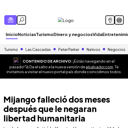
Inicio
Noticias
Turismo
Dinero y negocios
Vida
Entretenim
Turismo
Las Cascadas
Peter Parker
Nativos
Negocios
CONTENIDO DE ARCHIVO:
¡Estás navegando en el
pasado! 🚀 Da el salto a la nueva versión de
elsalvador.com
. Te
invitamos a visitar el nuevo portal país donde coincidimos todos.
Mijango falleció dos meses
después que le negaran
libertad humanitaria