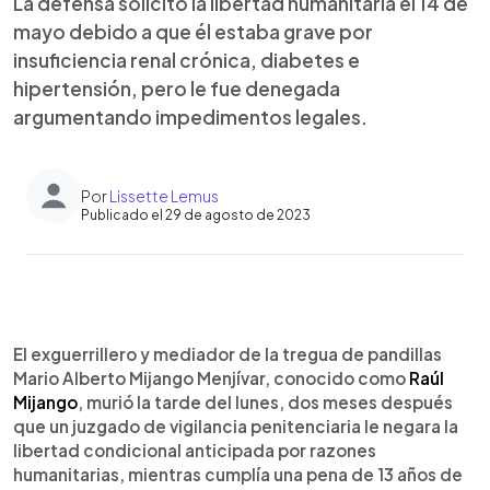
La defensa solicitó la libertad humanitaria el 14 de
mayo debido a que él estaba grave por
insuficiencia renal crónica, diabetes e
hipertensión, pero le fue denegada
argumentando impedimentos legales.
Por
Lissette Lemus
Publicado el 29 de agosto de 2023
0:00
►
Escuchar artículo
El exguerrillero y mediador de la tregua de pandillas
Mario Alberto Mijango Menjívar, conocido como
Raúl
Mijango
, murió la tarde del lunes, dos meses después
que un juzgado de vigilancia penitenciaria le negara la
libertad condicional anticipada por razones
humanitarias, mientras cumplía una pena de 13 años de