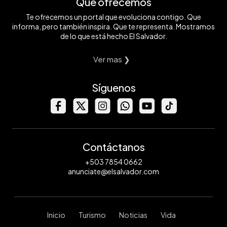
Qué ofrecemos
Te ofrecemos un portal que evoluciona contigo. Que
informa, pero también inspira. Que te representa. Mostramos
de lo que está hecho El Salvador.
Ver mas ❯
Síguenos
Contáctanos
+503 7854 0662
anunciate@elsalvador.com
Inicio
Turismo
Noticias
Vida