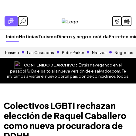
Inicio
Noticias
Turismo
Dinero y negocios
Vida
Entretenim
Turismo
Las Cascadas
Peter Parker
Nativos
Negocios
CONTENIDO DE ARCHIVO:
¡Estás navegando en el
pasado! 🚀 Da el salto a la nueva versión de
elsalvador.com
. Te
invitamos a visitar el nuevo portal país donde coincidimos todos.
Colectivos LGBTI rechazan
elección de Raquel Caballero
como nueva procuradora de
DDHH