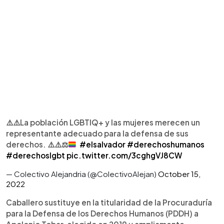
⚠️
⚠️
La población LGBTIQ+ y las mujeres merecen un
representante adecuado para la defensa de sus
derechos.
⚠️
⚠️
⚖️
​
#elsalvador
#derechoshumanos
#derechoslgbt
pic.twitter.com/3cghgVJ8CW
— Colectivo Alejandria (@ColectivoAlejan)
October 15,
2022
Caballero sustituye en la titularidad de la Procuraduría
para la Defensa de los Derechos Humanos (PDDH) a