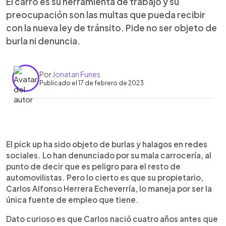
El carro es su herramienta de trabajo y su
preocupación son las multas que pueda recibir
con la nueva ley de tránsito. Pide no ser objeto de
burla ni denuncia.
Por
Jonatan Funes
Publicado el 17 de febrero de 2023
0:00
►
Escuchar artículo
El pick up ha sido objeto de burlas y halagos en redes
sociales. Lo han denunciado por su mala carrocería, al
punto de decir que es peligro para el resto de
automovilistas. Pero lo cierto es que su propietario,
Carlos Alfonso Herrera Echeverría, lo maneja por ser la
única fuente de empleo que tiene.
Dato curioso es que Carlos nació cuatro años antes que