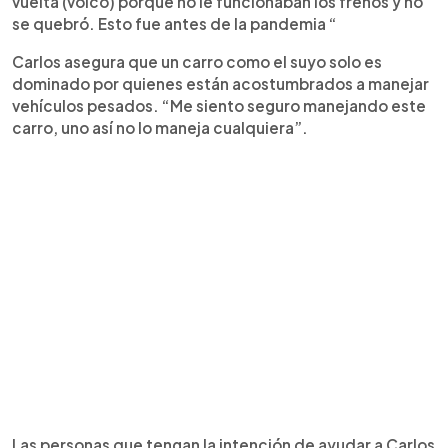
vuelta (volcó) porque no le funcionaban los frenos y no
se quebró. Esto fue antes de la pandemia “
Carlos asegura que un carro como el suyo solo es
dominado por quienes están acostumbrados a manejar
vehículos pesados. “Me siento seguro manejando este
carro, uno así no lo maneja cualquiera”.
Las personas que tengan la intención de ayudar a Carlos