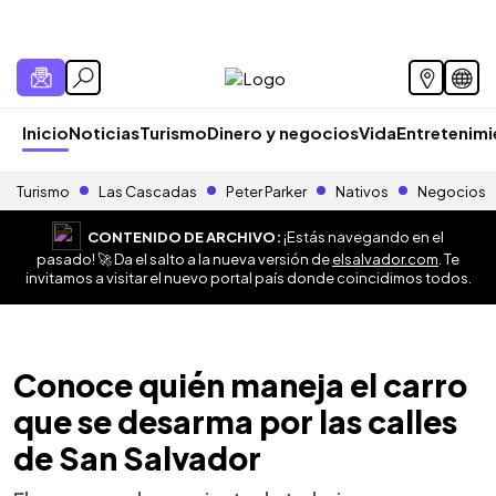
Inicio
Noticias
Turismo
Dinero y negocios
Vida
Entretenim
Turismo
Las Cascadas
Peter Parker
Nativos
Negocios
CONTENIDO DE ARCHIVO:
¡Estás navegando en el
pasado! 🚀 Da el salto a la nueva versión de
elsalvador.com
. Te
invitamos a visitar el nuevo portal país donde coincidimos todos.
Conoce quién maneja el carro
que se desarma por las calles
de San Salvador