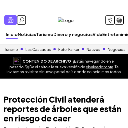
Inicio
Noticias
Turismo
Dinero y negocios
Vida
Entretenim
Turismo
Las Cascadas
Peter Parker
Nativos
Negocios
CONTENIDO DE ARCHIVO:
¡Estás navegando en el
pasado! 🚀 Da el salto a la nueva versión de
elsalvador.com
. Te
invitamos a visitar el nuevo portal país donde coincidimos todos.
Protección Civil atenderá
reportes de árboles que están
en riesgo de caer