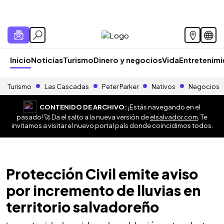
Inicio
Noticias
Turismo
Dinero y negocios
Vida
Entretenim
Turismo
Las Cascadas
Peter Parker
Nativos
Negocios
CONTENIDO DE ARCHIVO:
¡Estás navegando en el
pasado! 🚀 Da el salto a la nueva versión de
elsalvador.com
. Te
invitamos a visitar el nuevo portal país donde coincidimos todos.
Protección Civil emite aviso
por incremento de lluvias en
territorio salvadoreño