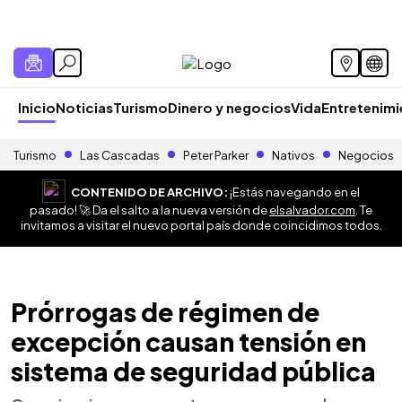
Inicio
Noticias
Turismo
Dinero y negocios
Vida
Entretenim
Turismo
Las Cascadas
Peter Parker
Nativos
Negocios
CONTENIDO DE ARCHIVO:
¡Estás navegando en el
pasado! 🚀 Da el salto a la nueva versión de
elsalvador.com
. Te
invitamos a visitar el nuevo portal país donde coincidimos todos.
Prórrogas de régimen de
excepción causan tensión en
sistema de seguridad pública