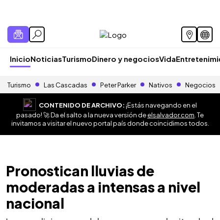
Inicio
Noticias
Turismo
Dinero y negocios
Vida
Entretenim
Turismo
Las Cascadas
Peter Parker
Nativos
Negocios
CONTENIDO DE ARCHIVO:
¡Estás navegando en el
pasado! 🚀 Da el salto a la nueva versión de
elsalvador.com
. Te
invitamos a visitar el nuevo portal país donde coincidimos todos.
Pronostican lluvias de
moderadas a intensas a nivel
nacional