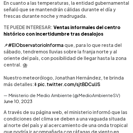
En cuanto a las temperaturas, la entidad gubernamental
señaló que se mantendrán cálidas durante el día y
frescas durante noche y madrugada.
TE PUEDE INTERESAR:
Ventas informales del centro
histórico con incertidumbre tras desalojos
📌
#ElObservatorioInforma
que, para lo que resta del
sábado, tendremos lluvias sobre la franja norte y al
oriente del país, con posibilidad de llegar hasta la zona
central. ⛈️
Nuestro meteorólogo, Jonathan Hernández, te brinda
más detalles:⬇️
pic.twitter.com/sjtBDCulJS
— Ministerio de Medio Ambiente (@MedioAmbienteSV)
June 10, 2023
A través de su página web, el ministerio informó que las
condiciones del clima se deben a una vaguada situada
al norte del país y al acercamiento de una onda tropical
que podría ir acompañada con ráfagas de viento en