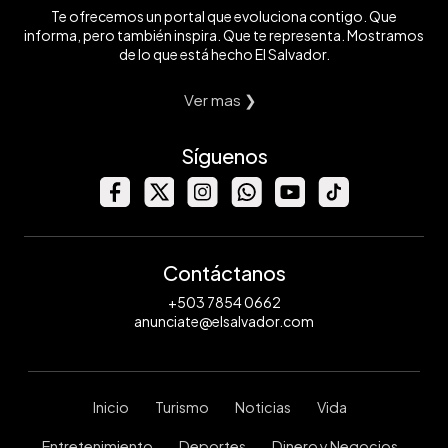
Te ofrecemos un portal que evoluciona contigo. Que
informa, pero también inspira. Que te representa. Mostramos
de lo que está hecho El Salvador.
Ver mas ❯
Síguenos
Contáctanos
+503 7854 0662
anunciate@elsalvador.com
Inicio
Turismo
Noticias
Vida
Entretenimiento
Deportes
Dinero y Negocios