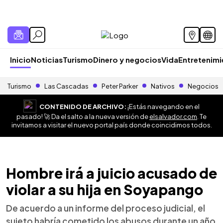
Inicio
Noticias
Turismo
Dinero y negocios
Vida
Entretenim
Turismo
Las Cascadas
Peter Parker
Nativos
Negocios
CONTENIDO DE ARCHIVO:
¡Estás navegando en el
pasado! 🚀 Da el salto a la nueva versión de
elsalvador.com
. Te
invitamos a visitar el nuevo portal país donde coincidimos todos.
Hombre irá a juicio acusado de
violar a su hija en Soyapango
De acuerdo a un informe del proceso judicial, el
sujeto habría cometido los abusos durante un año