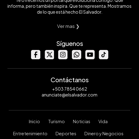
Te ofrecemos un portal que evoluciona contigo. Que
informa, pero también inspira. Que te representa. Mostramos
de lo que está hecho El Salvador.
Ver mas ❯
Síguenos
Contáctanos
+503 7854 0662
anunciate@elsalvador.com
Inicio
Turismo
Noticias
Vida
Entretenimiento
Deportes
Dinero y Negocios