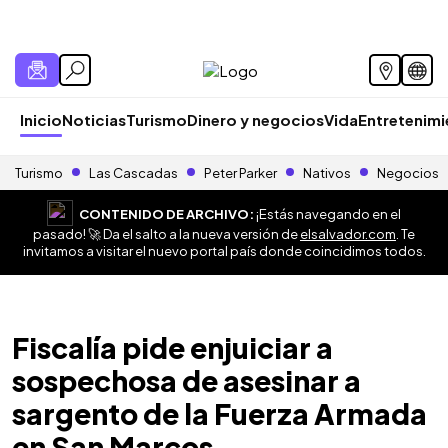
Inicio
Noticias
Turismo
Dinero y negocios
Vida
Entretenim
Turismo
Las Cascadas
Peter Parker
Nativos
Negocios
CONTENIDO DE ARCHIVO:
¡Estás navegando en el
pasado! 🚀 Da el salto a la nueva versión de
elsalvador.com
. Te
invitamos a visitar el nuevo portal país donde coincidimos todos.
Fiscalía pide enjuiciar a
sospechosa de asesinar a
sargento de la Fuerza Armada
en San Marcos