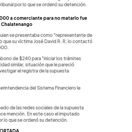
tribunal por lo que se ordenó su detención.
,000 a comerciante para no matarlo fue
 Chalatenango
, quien se presentaba como "representante de
o que su víctima José David R. R, lo contactó
,000.
bono de $240 para "iniciar los trámites
dad similar, situación que le pareció
vestigar el registra de la supuesta
Superintendencia del Sistema Financiero le
eado de las redes sociales de la supuesta
 hace mención. En este caso el imputado
r lo que se ordenó su detención.
 PORTADA