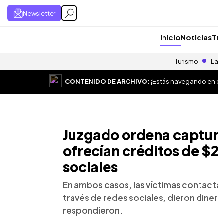
Newsletter
Inicio
Noticias
T
Turismo
La
CONTENIDO DE ARCHIVO:
¡Estás navegando en el
Juzgado ordena captur
ofrecían créditos de $
sociales
En ambos casos, las víctimas contact
través de redes sociales, dieron diner
respondieron.