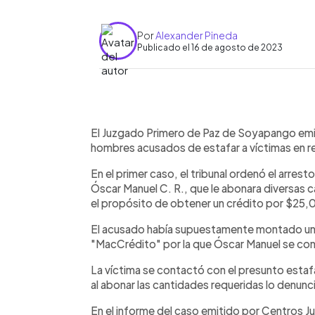
Por
Alexander Pineda
Publicado el 16 de agosto de 2023
0:00
Facebook
Twitter
►
Escuchar artículo
El Juzgado Primero de Paz de Soyapango emi
hombres acusados de estafar a víctimas en r
En el primer caso, el tribunal ordenó el arrest
Óscar Manuel C. R., que le abonara diversas
el propósito de obtener un crédito por $25,
El acusado había supuestamente montado un
"MacCrédito" por la que Óscar Manuel se co
La víctima se contactó con el presunto estafa
al abonar las cantidades requeridas lo denunc
En el informe del caso emitido por Centros Ju