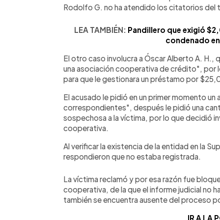
Rodolfo G. no ha atendido los citatorios del 
LEA TAMBIÉN:
Pandillero que exigió $2
condenado en
El otro caso involucra a Óscar Alberto A. H.
una asociación cooperativa de crédito", por l
para que le gestionara un préstamo por $25
El acusado le pidió en un primer momento un a
correspondientes", después le pidió una canti
sospechosa a la víctima, por lo que decidió in
cooperativa.
Al verificar la existencia de la entidad en la 
respondieron que no estaba registrada.
La víctima reclamó y por esa razón fue bloqu
cooperativa, de la que el informe judicial no
también se encuentra ausente del proceso po
IR A LA