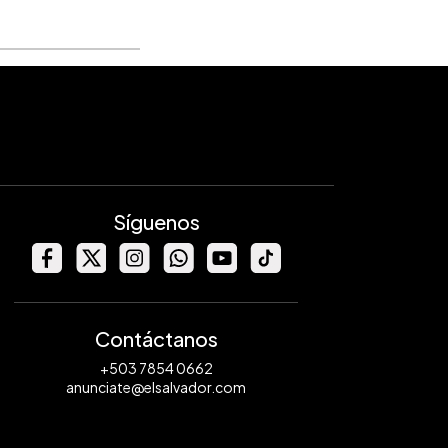
Síguenos
Contáctanos
+503 7854 0662
anunciate@elsalvador.com