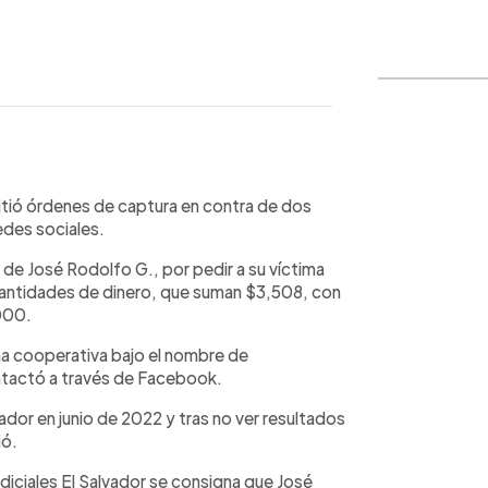
WhatsApp
Copiar link
tió órdenes de captura en contra de dos
edes sociales.
o de José Rodolfo G., por pedir a su víctima
 cantidades de dinero, que suman $3,508, con
000.
a cooperativa bajo el nombre de
ntactó a través de Facebook.
dor en junio de 2022 y tras no ver resultados
ió.
diciales El Salvador se consigna que José