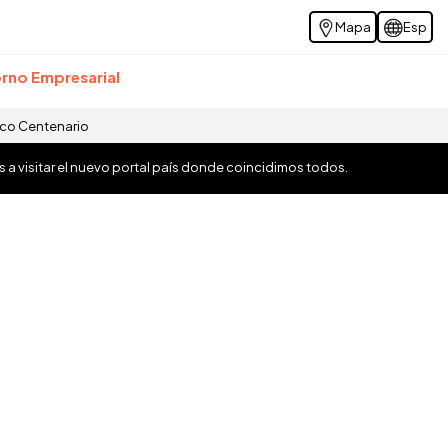
Mapa
Esp
rno Empresarial
ico Centenario
os a visitar el nuevo portal país donde coincidimos todos.