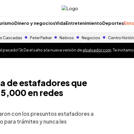
urismo
Dinero y negocios
Vida
Entretenimiento
Deportes
Ento
s Cascadas
Peter Parker
Nativos
Negocios
Centro Histór
 pasado! 🚀 Da el salto a la nueva versión de
elsalvador.com
. Te invitam
a de estafadores que
25,000 en redes
aron con los presuntos estafadores a
o para trámites y nunca les