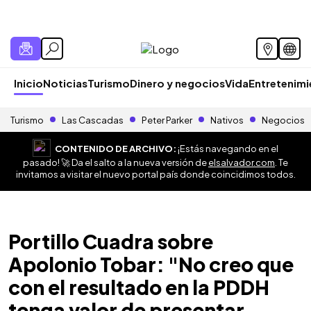
Inicio
Noticias
Turismo
Dinero y negocios
Vida
Entretenim
Turismo
Las Cascadas
Peter Parker
Nativos
Negocios
CONTENIDO DE ARCHIVO:
¡Estás navegando en el
pasado! 🚀 Da el salto a la nueva versión de
elsalvador.com
. Te
invitamos a visitar el nuevo portal país donde coincidimos todos.
Portillo Cuadra sobre
Apolonio Tobar: "No creo que
con el resultado en la PDDH
tenga valor de presentar