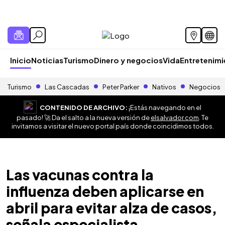
Inicio
Noticias
Turismo
Dinero y negocios
Vida
Entretenim
Turismo
Las Cascadas
Peter Parker
Nativos
Negocios
CONTENIDO DE ARCHIVO:
¡Estás navegando en el
pasado! 🚀 Da el salto a la nueva versión de
elsalvador.com
. Te
invitamos a visitar el nuevo portal país donde coincidimos todos.
Las vacunas contra la
influenza deben aplicarse en
abril para evitar alza de casos,
señala especialista