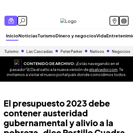
Inicio
Noticias
Turismo
Dinero y negocios
Vida
Entretenim
Turismo
Las Cascadas
Peter Parker
Nativos
Negocios
CONTENIDO DE ARCHIVO:
¡Estás navegando en el
pasado! 🚀 Da el salto a la nueva versión de
elsalvador.com
. Te
invitamos a visitar el nuevo portal país donde coincidimos todos.
El presupuesto 2023 debe
contener austeridad
gubernamental y alivio a la
pobreza, dice Portillo Cuadra