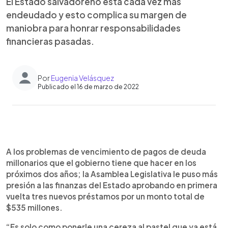
El Estado salvadoreño está cada vez más
endeudado y esto complica su margen de
maniobra para honrar responsabilidades
financieras pasadas.
Por
Eugenia Velásquez
Publicado el 16 de marzo de 2022
0:00
►
Escuchar artículo
A los problemas de vencimiento de pagos de deuda
millonarios que el gobierno tiene que hacer en los
próximos dos años; la Asamblea Legislativa le puso más
presión a las finanzas del Estado aprobando en primera
vuelta tres nuevos préstamos por un monto total de
$535 millones.
“Es solo como ponerle una cereza al pastel que ya está