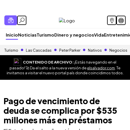
Inicio
Noticias
Turismo
Dinero y negocios
Vida
Entretenim
Turismo
Las Cascadas
Peter Parker
Nativos
Negocios
CONTENIDO DE ARCHIVO:
¡Estás navegando en el
pasado! 🚀 Da el salto a la nueva versión de
elsalvador.com
. Te
invitamos a visitar el nuevo portal país donde coincidimos todos.
Pago de vencimiento de
deuda se complica por $535
millones más en préstamos