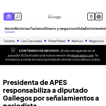
Inicio
Noticias
Turismo
Dinero y negocios
Vida
Entretenim
Turismo
Las Cascadas
Peter Parker
Nativos
Negocios
CONTENIDO DE ARCHIVO:
¡Estás navegando en el
pasado! 🚀 Da el salto a la nueva versión de
elsalvador.com
. Te
invitamos a visitar el nuevo portal país donde coincidimos todos.
Presidenta de APES
responsabiliza a diputado
Gallegos por señalamientos a
periodista