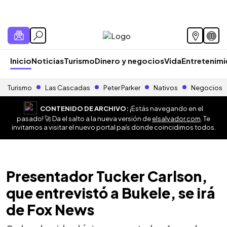
Inicio
Noticias
Turismo
Dinero y negocios
Vida
Entretenim
Turismo
Las Cascadas
Peter Parker
Nativos
Negocios
CONTENIDO DE ARCHIVO:
¡Estás navegando en el
pasado! 🚀 Da el salto a la nueva versión de
elsalvador.com
. Te
invitamos a visitar el nuevo portal país donde coincidimos todos.
Presentador Tucker Carlson,
que entrevistó a Bukele, se irá
de Fox News