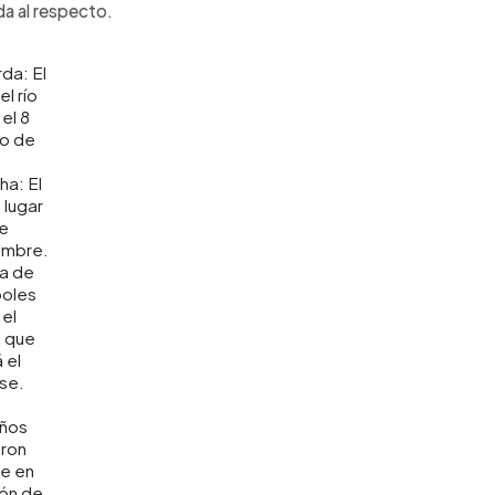
da al respecto.
rda: El
el río
 el 8
io de
a: El
 lugar
de
embre.
ea de
boles
el
l que
 el
se.
eños
aron
ue en
ión de