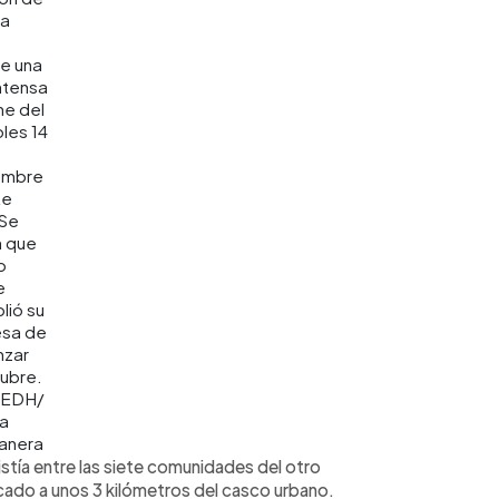
la
e una
intensa
he del
les 14
embre
te
 Se
n que
o
e
lió su
sa de
zar
ubre.
 EDH/
ca
anera
istía entre las siete comunidades del otro
icado a unos 3 kilómetros del casco urbano.