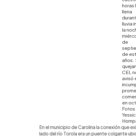
horas 
llena
durant
lluvia 
la noc
miérco
de
septi
de es
años.
queja
CEL n
avisó 
incump
prome
comen
en oct
Fotos
Yessi
Homp
En el municipio de Carolina la conexión que ex
lado del río Torola era un puente colgante ub