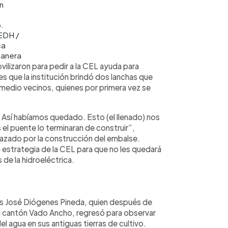
n
.
EDH /
ca
anera
ilizaron para pedir a la CEL ayuda para
s que la institución brindó dos lanchas que
 medio vecinos, quienes por primera vez se
 Así habíamos quedado. Esto (el llenado) nos
el puente lo terminaran de construir”,
azado por la construcción del embalse.
 estrategia de la CEL para que no les quedará
 de la hidroeléctrica.
es José Diógenes Pineda, quien después de
l cantón Vado Ancho, regresó para observar
el agua en sus antiguas tierras de cultivo.