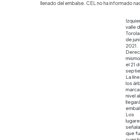
llenado del embalse. CEL no ha informado na
Izquie
valle d
Torola
de jun
2021.
Derech
mismo
el 21 
septi
La lín
los ár
marca 
nivel a
llegará
embal
Los
lugar
señal
que f
cuest