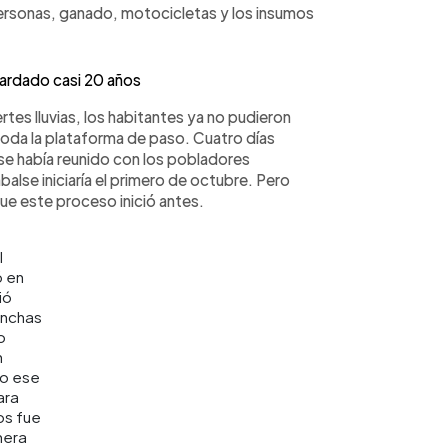
personas, ganado, motocicletas y los insumos
tardado casi 20 años
tes lluvias, los habitantes ya no pudieron
 toda la plataforma de paso. Cuatro días
se había reunido con los pobladores
balse iniciaría el primero de octubre. Pero
que este proceso inició antes.
l
ó en
ió
anchas
o
n
o ese
ara
s fue
mera