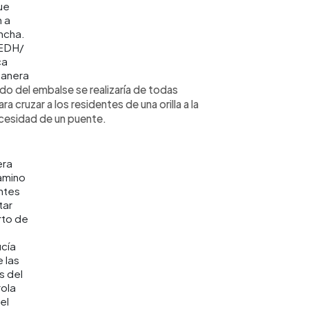
ue
 a
ncha.
EDH/
ca
anera
ado del embalse se realizaría de todas
 cruzar a los residentes de una orilla a la
necesidad de un puente.
era
amino
ntes
tar
rto de
cía
 las
s del
rola
el