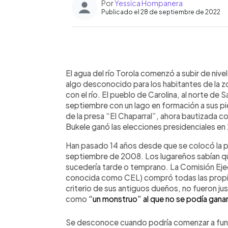
Por
Yessica Hompanera
Publicado el 28 de septiembre de 2022
0:00
Facebook
Twitter
►
Escuchar artículo
El agua del río Torola comenzó a subir de nivel
algo desconocido para los habitantes de la 
con el río. El pueblo de Carolina, al norte de
septiembre con un lago en formación a sus p
de la presa “El Chaparral”, ahora bautizada 
Bukele ganó las elecciones presidenciales en
Han pasado 14 años desde que se colocó la pr
septiembre de 2008. Los lugareños sabían que
sucedería tarde o temprano. La Comisión Ejec
conocida como CEL) compró todas las propi
criterio de sus antiguos dueños, no fueron jus
como
“un monstruo” al que no se podía ganar
Se desconoce cuando podría comenzar a funcio