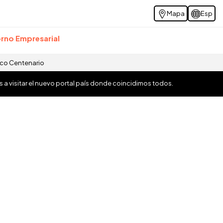
Mapa
Esp
rno Empresarial
ico Centenario
os a visitar el nuevo portal país donde coincidimos todos.