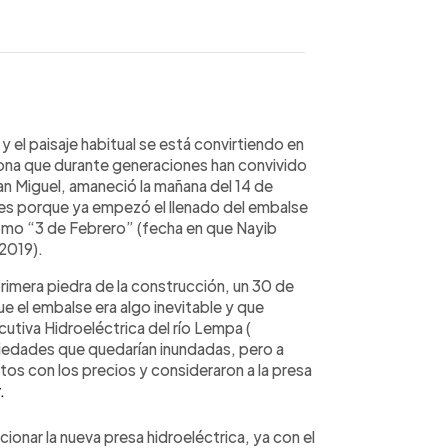
WhatsApp
Copiar link
 y el paisaje habitual se está convirtiendo en
zona que durante generaciones han convivido
 San Miguel, amaneció la mañana del 14 de
ies porque ya empezó el llenado del embalse
como “3 de Febrero” (fecha en que Nayib
 2019).
imera piedra de la construcción, un 30 de
 el embalse era algo inevitable y que
utiva Hidroeléctrica del río Lempa (
edades que quedarían inundadas, pero a
tos con los precios y consideraron a la presa
.
nar la nueva presa hidroeléctrica, ya con el