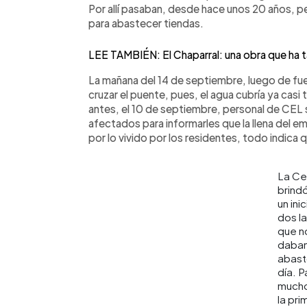
Por allí pasaban, desde hace unos 20 años, 
para abastecer tiendas.
LEE TAMBIÉN: El Chaparral: una obra que ha 
La mañana del 14 de septiembre, luego de fuer
cruzar el puente, pues, el agua cubría ya casi
antes, el 10 de septiembre, personal de CEL 
afectados para informarles que la llena del em
por lo vivido por los residentes, todo indica 
La Ce
brind
un inic
dos l
que n
daba
abast
día. P
mucho
la pri