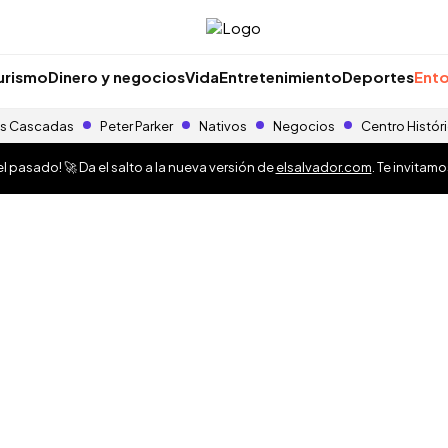
urismo
Dinero y negocios
Vida
Entretenimiento
Deportes
Ento
s Cascadas
Peter Parker
Nativos
Negocios
Centro Histór
 pasado! 🚀 Da el salto a la nueva versión de
elsalvador.com
. Te invitam