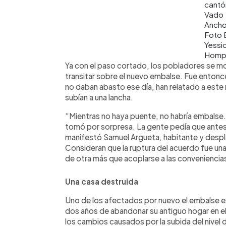
cantó
Vado
Ancho
Foto 
Yessi
Homp
Ya con el paso cortado, los pobladores se mov
transitar sobre el nuevo embalse. Fue entonce
no daban abasto ese día, han relatado a este
subían a una lancha.
“Mientras no haya puente, no habría embalse.
tomó por sorpresa. La gente pedía que antes 
manifestó Samuel Argueta, habitante y despl
Consideran que la ruptura del acuerdo fue una
de otra más que acoplarse a las conveniencias
Una casa destruida
Uno de los afectados por nuevo el embalse 
dos años de abandonar su antiguo hogar en e
los cambios causados por la subida del nivel d