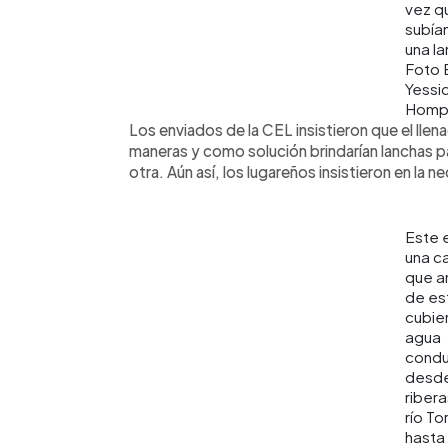
vez q
subían
una la
Foto 
Yessi
Homp
Los enviados de la CEL insistieron que el llen
maneras y como solución brindarían lanchas para
otra. Aún así, los lugareños insistieron en la 
Este 
una c
que a
de es
cubie
agua
condu
desde
ribera
río To
hasta 