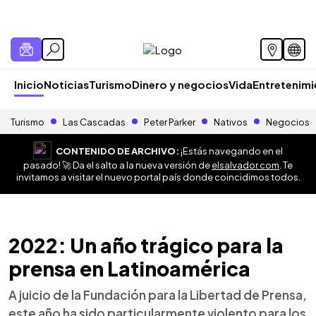
Inicio
Noticias
Turismo
Dinero y negocios
Vida
Entretenim
Turismo
Las Cascadas
Peter Parker
Nativos
Negocios
CONTENIDO DE ARCHIVO:
¡Estás navegando en el
pasado! 🚀 Da el salto a la nueva versión de
elsalvador.com
. Te
invitamos a visitar el nuevo portal país donde coincidimos todos.
2022: Un año trágico para la
prensa en Latinoamérica
A juicio de la Fundación para la Libertad de Prensa,
este año ha sido particularmente violento para los