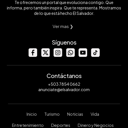
Te ofrecemos un portal que evoluciona contigo. Que
informa, pero también inspira. Que te representa. Mostramos
de lo que está hecho El Salvador.
Ver mas ❯
Síguenos
Contáctanos
+503 7854 0662
anunciate@elsalvador.com
Inicio
Turismo
Noticias
Vida
Entretenimiento
Deportes
Dinero y Negocios