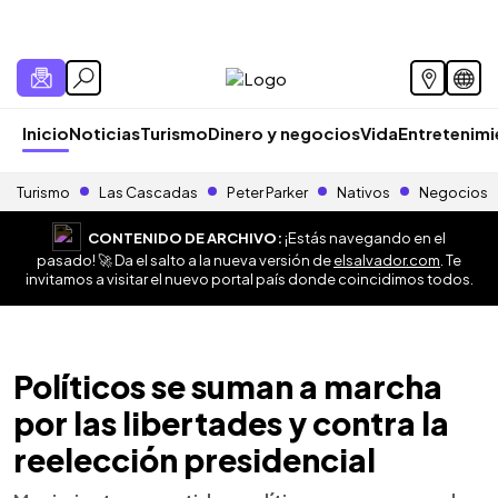
Inicio
Noticias
Turismo
Dinero y negocios
Vida
Entretenim
Turismo
Las Cascadas
Peter Parker
Nativos
Negocios
CONTENIDO DE ARCHIVO:
¡Estás navegando en el
pasado! 🚀 Da el salto a la nueva versión de
elsalvador.com
. Te
invitamos a visitar el nuevo portal país donde coincidimos todos.
Políticos se suman a marcha
por las libertades y contra la
reelección presidencial