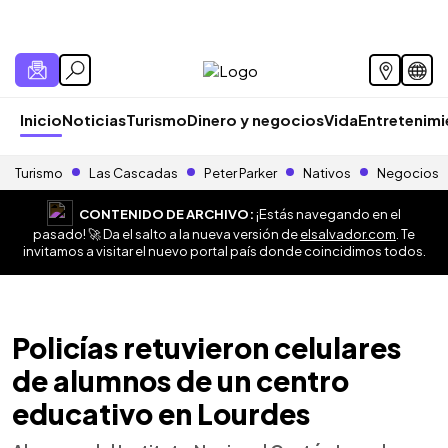
Inicio
Noticias
Turismo
Dinero y negocios
Vida
Entretenim
Turismo
Las Cascadas
Peter Parker
Nativos
Negocios
CONTENIDO DE ARCHIVO:
¡Estás navegando en el
pasado! 🚀 Da el salto a la nueva versión de
elsalvador.com
. Te
invitamos a visitar el nuevo portal país donde coincidimos todos.
Policías retuvieron celulares
de alumnos de un centro
educativo en Lourdes