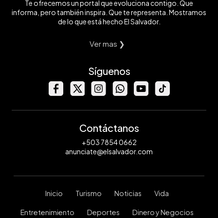
Te ofrecemos un portal que evoluciona contigo. Que
informa, pero también inspira. Que te representa. Mostramos
de lo que está hecho El Salvador.
Ver mas ❯
Síguenos
Contáctanos
+503 7854 0662
anunciate@elsalvador.com
Inicio
Turismo
Noticias
Vida
Entretenimiento
Deportes
Dinero y Negocios