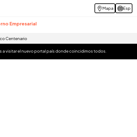
Mapa
Esp
rno Empresarial
ico Centenario
os a visitar el nuevo portal país donde coincidimos todos.