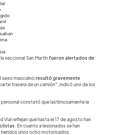
lar
ó
ngido
rril
ras
saban
ena.
sía
a seccional San Martín
fueron alertados de
el sexo masculino
resultó gravemente
 parte trasera de un camión", indicó uno de los
ro personal constató que lastimosamente la
Vial reflejan que hasta el 17 de agosto han
listas
. En cuanto a lesionados se han
an heridos unos ocho motorizados.