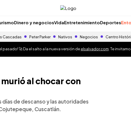
urismo
Dinero y negocios
Vida
Entretenimiento
Deportes
Ento
s Cascadas
Peter Parker
Nativos
Negocios
Centro Histór
 pasado! 🚀 Da el salto a la nueva versión de
elsalvador.com
. Te invitam
 murió al chocar con
us días de descanso y las autoridades
Cojutepeque, Cuscatlán.