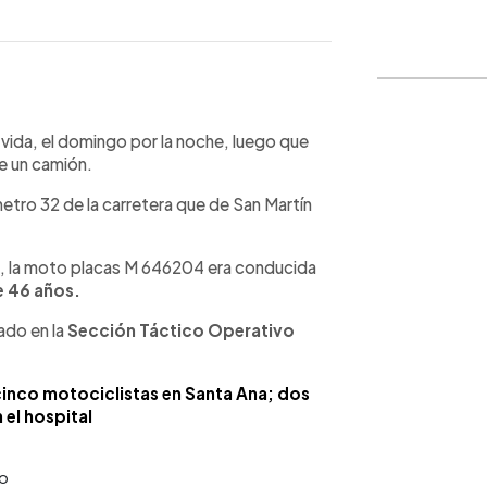
WhatsApp
Copiar link
a vida, el domingo por la noche, luego que
de un camión.
metro 32 de la carretera que de San Martín
s, la moto placas M 646204 era conducida
e 46 años.
ado en la
Sección Táctico Operativo
inco motociclistas en Santa Ana; dos
 el hospital
so