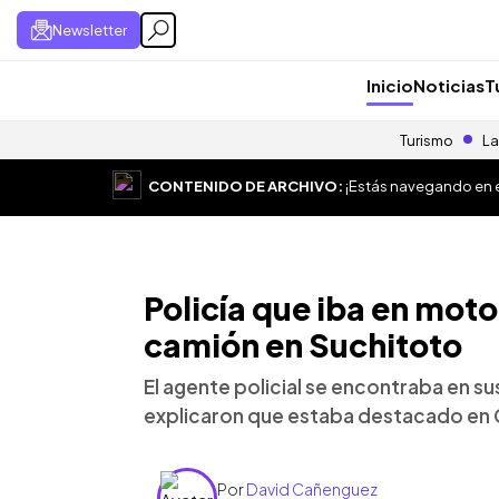
Newsletter
Inicio
Noticias
T
Turismo
La
CONTENIDO DE ARCHIVO:
¡Estás navegando en el
Policía que iba en moto
camión en Suchitoto
El agente policial se encontraba en s
explicaron que estaba destacado en 
Por
David Cañenguez