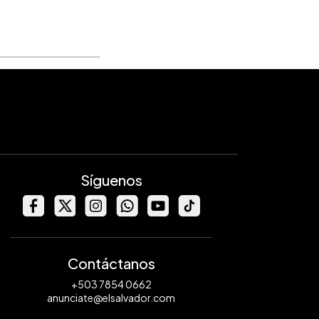
Síguenos
Contáctanos
+503 7854 0662
anunciate@elsalvador.com