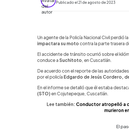
Publicado el 21 de agosto de 2023
0:00
Facebook
Twitter
►
Escuchar artículo
Un agente de la Policía Nacional Civil perdió l
impactara su moto
contra la parte trasera 
El accidente de tránsito ocurrió sobre el kiló
conduce a
Suchitoto
, en Cuscatlán.
De acuerdo con el reporte de las autoridade
por el policía
Edgardo de Jesús Cordero, d
En el informe se detalló que él estaba destac
(STO)
en Cojutepeque, Cuscatlán.
Lee también:
Conductor atropelló a c
murieron en
El pa