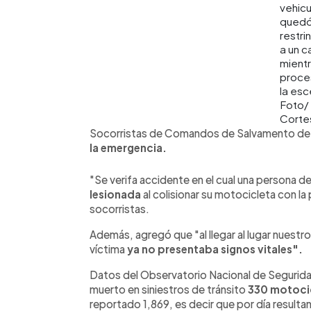
vehicu
qued
restri
a un ca
mient
proce
la esc
Foto/
Corte
Socorristas de Comandos de Salvamento de l
la emergencia.
"Se verifa accidente en el cual una persona d
lesionada
al colisionar su motocicleta con la
socorristas.
Además, agregó que "al llegar al lugar nuest
víctima
ya no presentaba signos vitales".
Datos del Observatorio Nacional de Seguridad 
muerto en siniestros de tránsito
330 motocic
reportado 1,869, es decir que por día result