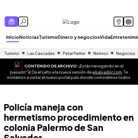
Inicio
Noticias
Turismo
Dinero y negocios
Vida
Entretenim
Turismo
Las Cascadas
Peter Parker
Nativos
Negocios
CONTENIDO DE ARCHIVO:
¡Estás navegando en el
pasado! 🚀 Da el salto a la nueva versión de
elsalvador.com
. Te
invitamos a visitar el nuevo portal país donde coincidimos todos.
Policía maneja con
hermetismo procedimiento en
colonia Palermo de San
Salvador