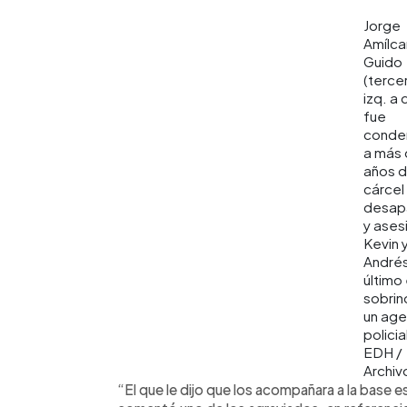
Jorge
Amílca
Guido
(terce
izq. a 
fue
conde
a más 
años 
cárcel
desap
y asesi
Kevin 
Andrés
último
sobrin
un age
policia
EDH /
Archiv
“El que le dijo que los acompañara a la base e