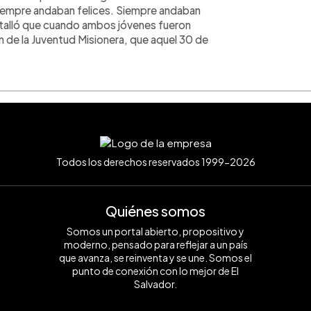
 siempre andaban felices. Siempre andaban
detalló que cuando ambos jóvenes fueron
 de la Juventud Misionera, que aquel 30 de
Todos los derechos reservados 1999-2026
Quiénes somos
Somos un portal abierto, propositivo y
moderno, pensado para reflejar a un país
que avanza, se reinventa y se une. Somos el
punto de conexión con lo mejor de El
Salvador.