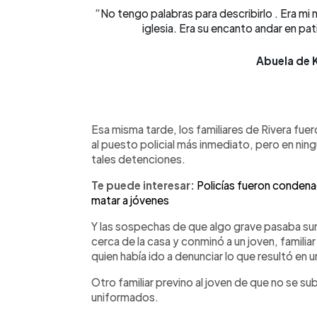
“No tengo palabras para describirlo . Era mi n
iglesia. Era su encanto andar en pat
Abuela de K
Esa misma tarde, los familiares de Rivera fuer
al puesto policial más inmediato, pero en nin
tales detenciones.
Te puede interesar:
Policías fueron condena
matar a jóvenes
Y las sospechas de que algo grave pasaba sur
cerca de la casa y conminó a un joven, familia
quien había ido a denunciar lo que resultó en 
Otro familiar previno al joven de que no se su
uniformados.