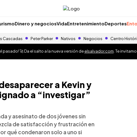
urismo
Dinero y negocios
Vida
Entretenimiento
Deportes
Ento
s Cascadas
Peter Parker
Nativos
Negocios
Centro Histór
 pasado! 🚀 Da el salto a la nueva versión de
elsalvador.com
. Te invitam
desaparecer a Kevin y
ignado a “investigar”
ada y asesinato de dos jóvenes sin
zcla de satisfacción y frustración en
por qué condenaron solo a uno si