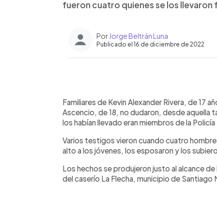
fueron cuatro quienes se los llevaron 
Por
Jorge Beltrán Luna
Publicado el 16 de diciembre de 2022
0:00
Facebook
Twitter
►
Escuchar artículo
Familiares de Kevin Alexander Rivera, de 17 
Ascencio, de 18, no dudaron, desde aquella ta
los habían llevado eran miembros de la Policía 
Varios testigos vieron cuando cuatro hombre
alto a los jóvenes, los esposaron y los subiero
Los hechos se produjeron justo al alcance de
del caserío La Flecha, municipio de Santiag