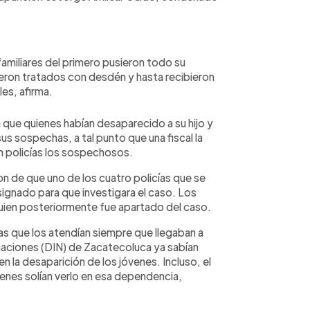
familiares del primero pusieron todo su
eron tratados con desdén y hasta recibieron
les, afirma.
ía que quienes habían desaparecido a su hijo y
sus sospechas, a tal punto que una fiscal la
n policías los sospechosos.
n de que uno de los cuatro policías que se
asignado para que investigara el caso. Los
 quien posteriormente fue apartado del caso.
ías que los atendían siempre que llegaban a
tigaciones (DIN) de Zacatecoluca ya sabían
 la desaparición de los jóvenes. Incluso, el
venes solían verlo en esa dependencia,