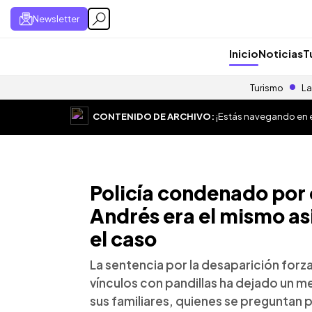
Newsletter
Inicio
Noticias
T
Turismo
La
CONTENIDO DE ARCHIVO:
¡Estás navegando en el
Policía condenado por 
Andrés era el mismo as
el caso
La sentencia por la desaparición forz
vínculos con pandillas ha dejado un me
sus familiares, quienes se preguntan 