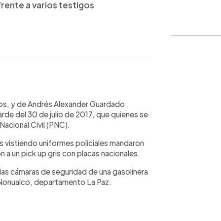
frente a varios testigos
WhatsApp
Copiar link
años, y de Andrés Alexander Guardado
rde del 30 de julio de 2017, que quienes se
Nacional Civil (PNC).
s vistiendo uniformes policiales mandaron
n a un pick up gris con placas nacionales.
 las cámaras de seguridad de una gasolinera
o Nonualco, departamento La Paz.