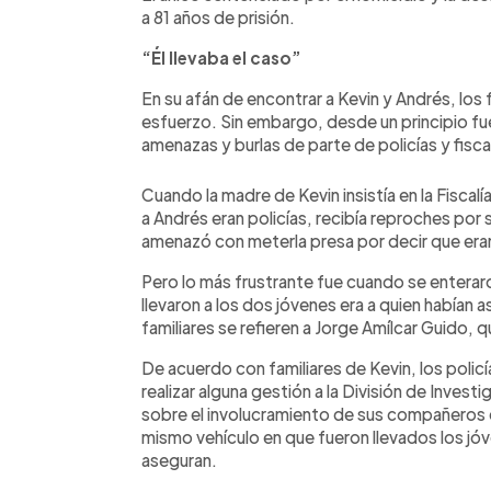
a 81 años de prisión.
“Él llevaba el caso”
En su afán de encontrar a Kevin y Andrés, los 
esfuerzo. Sin embargo, desde un principio fu
amenazas y burlas de parte de policías y fisca
Cuando la madre de Kevin insistía en la Fiscal
a Andrés eran policías, recibía reproches por 
amenazó con meterla presa por decir que era
Pero lo más frustrante fue cuando se enteraro
llevaron a los dos jóvenes era a quien habían 
familiares se refieren a Jorge Amílcar Guido,
De acuerdo con familiares de Kevin, los polic
realizar alguna gestión a la División de Inves
sobre el involucramiento de sus compañeros en
mismo vehículo en que fueron llevados los jó
aseguran.