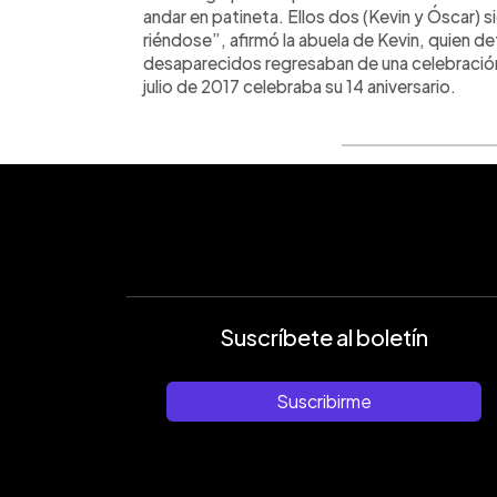
andar en patineta. Ellos dos (Kevin y Óscar)
riéndose”, afirmó la abuela de Kevin, quien 
desaparecidos regresaban de una celebración
julio de 2017 celebraba su 14 aniversario.
Suscríbete al boletín
Suscribirme