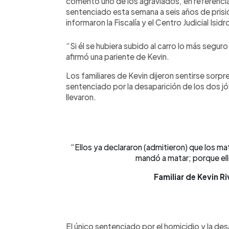
comentó uno de los agraviados, en referencia
sentenciado esta semana a seis años de prisión
informaron la Fiscalía y el Centro Judicial Is
“Si él se hubiera subido al carro lo más segu
afirmó una pariente de Kevin.
Los familiares de Kevin dijeron sentirse sorp
sentenciado por la desaparición de los dos j
llevaron.
“Ellos ya declararon (admitieron) que los ma
mandó a matar; porque ello
Familiar de Kevin R
El único sentenciado por el homicidio y la d