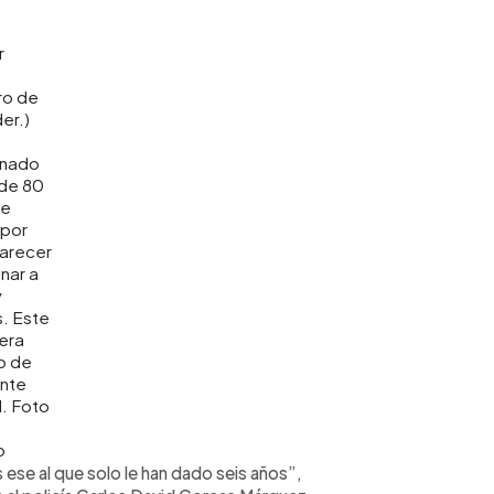
r
ro de
der.)
nado
de 80
de
 por
arecer
nar a
y
. Este
 era
o de
nte
l. Foto
o
s ese al que solo le han dado seis años”,