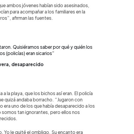
 que ambos jóvenes habían sido asesinados,
cían para acompañar a los familiares en la
os”, afirman las fuentes.
taron. Quisiéramos saber por qué y quién los
s (policías) eran sicarios”
ivera, desaparecido
 a la playa, que los bichos así eran. El policía
ue quizá andaba borracho. “Jugaron con
so era uno de los que había desaparecido a los
somos tan ignorantes, pero ellos nos
arecidos.
o. Yo le quité el ombligo. Su encanto era