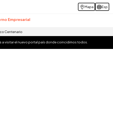
Mapa
Esp
rno Empresarial
ico Centenario
os a visitar el nuevo portal país donde coincidimos todos.