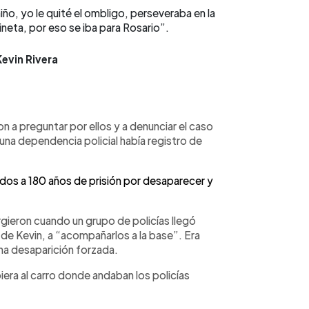
iño, yo le quité el ombligo, perseveraba en la
ineta, por eso se iba para Rosario”.
evin Rivera
on a preguntar por ellos y a denunciar el caso
guna dependencia policial había registro de
dos a 180 años de prisión por desaparecer y
gieron cuando un grupo de policías llegó
r de Kevin, a “acompañarlos a la base”. Era
una desaparición forzada.
biera al carro donde andaban los policías