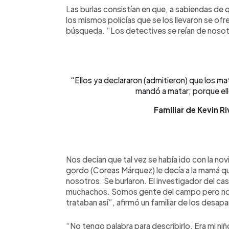
Las burlas consistían en que, a sabiendas de
los mismos policías que se los llevaron se ofre
búsqueda. “Los detectives se reían de nosotr
“Ellos ya declararon (admitieron) que los ma
mandó a matar; porque ello
Familiar de Kevin R
Nos decían que tal vez se había ido con la novia
gordo (Coreas Márquez) le decía a la mamá q
nosotros. Se burlaron. El investigador del ca
muchachos. Somos gente del campo pero no 
trataban así”, afirmó un familiar de los desap
“No tengo palabra para describirlo. Era mi niñ