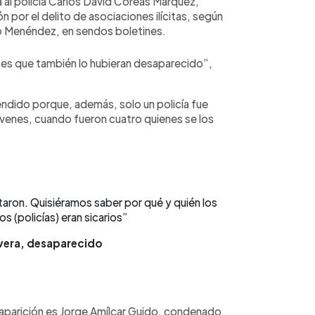
 al policía Carlos David Coreas Márquez,
 por el delito de asociaciones ilícitas, según
idro Menéndez, en sendos boletines.
ro es que también lo hubieran desaparecido”,
rendido porque, además, solo un policía fue
óvenes, cuando fueron cuatro quienes se los
taron. Quisiéramos saber por qué y quién los
s (policías) eran sicarios”
ivera, desaparecido
esaparición es Jorge Amílcar Guido, condenado