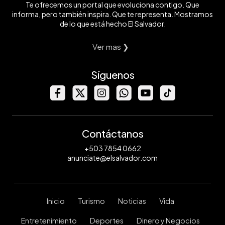
Te ofrecemos un portal que evoluciona contigo. Que
informa, pero también inspira. Que te representa. Mostramos
de lo que está hecho El Salvador.
Ver mas ❯
Síguenos
Contáctanos
+503 7854 0662
anunciate@elsalvador.com
Inicio
Turismo
Noticias
Vida
Entretenimiento
Deportes
Dinero y Negocios