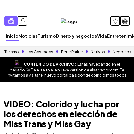
Inicio
Noticias
Turismo
Dinero y negocios
Vida
Entretenim
Turismo
Las Cascadas
Peter Parker
Nativos
Negocios
CONTENIDO DE ARCHIVO:
¡Estás navegando en el
pasado! 🚀 Da el salto a la nueva versión de
elsalvador.com
. Te
invitamos a visitar el nuevo portal país donde coincidimos todos.
VIDEO: Colorido y lucha por
los derechos en elección de
Miss Trans y Miss Gay