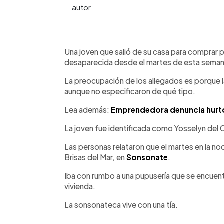
0:00
Facebook
Twitter
►
Escuchar artículo
Una joven que salió de su casa para comprar 
desaparecida desde el martes de esta semana
La preocupación de los allegados es porque 
aunque no especificaron de qué tipo.
Lea además:
Emprendedora denuncia hurto
La joven fue identificada como Yosselyn del 
Las personas relataron que el martes en la noc
Brisas del Mar, en
Sonsonate
.
Iba con rumbo a una pupusería que se encuen
vivienda.
La sonsonateca vive con una tía.