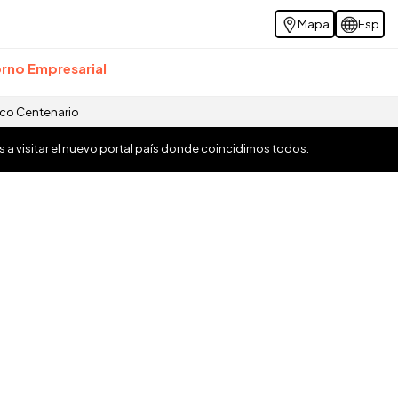
Mapa
Esp
rno Empresarial
ico Centenario
os a visitar el nuevo portal país donde coincidimos todos.