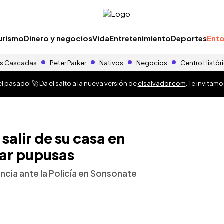
urismo
Dinero y negocios
Vida
Entretenimiento
Deportes
Ento
s Cascadas
Peter Parker
Nativos
Negocios
Centro Histór
 pasado! 🚀 Da el salto a la nueva versión de
elsalvador.com
. Te invitam
salir de su casa en
ar pupusas
uncia ante la Policía en Sonsonate