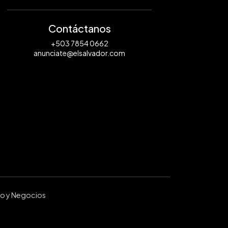
Contáctanos
+503 7854 0662
anunciate@elsalvador.com
ro y Negocios