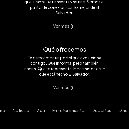
que avanza, se reinventa y se une. Somos el
punto de conexión con lo mejor de El
Salvador.
Ver mas ❯
Qué ofrecemos
Te ofrecemos un portal que evoluciona
contigo. Que informa, pero también
inspira. Que te representa. Mostramos de lo
que está hecho El Salvador.
Ver mas ❯
smo
Noticias
Vida
Entretenimiento
Deportes
Dine