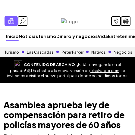
Inicio
Noticias
Turismo
Dinero y negocios
Vida
Entretenim
Turismo
Las Cascadas
Peter Parker
Nativos
Negocios
CONTENIDO DE ARCHIVO:
¡Estás navegando en el
pasado! 🚀 Da el salto a la nueva versión de
elsalvador.com
. Te
invitamos a visitar el nuevo portal país donde coincidimos todos.
Asamblea aprueba ley de
compensación para retiro de
policías mayores de 60 años