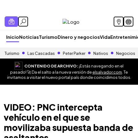
Inicio
Noticias
Turismo
Dinero y negocios
Vida
Entretenim
Turismo
Las Cascadas
Peter Parker
Nativos
Negocios
CONTENIDO DE ARCHIVO:
¡Estás navegando en el
pasado! 🚀 Da el salto a la nueva versión de
elsalvador.com
. Te
invitamos a visitar el nuevo portal país donde coincidimos todos.
VIDEO: PNC intercepta
vehículo en el que se
movilizaba supuesta banda de
asaltantes