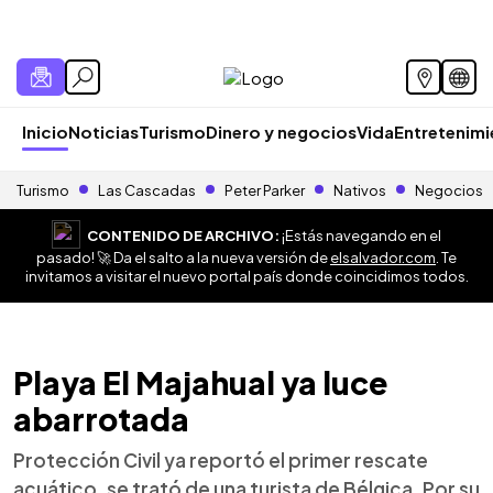
Inicio
Noticias
Turismo
Dinero y negocios
Vida
Entretenim
Turismo
Las Cascadas
Peter Parker
Nativos
Negocios
CONTENIDO DE ARCHIVO:
¡Estás navegando en el
pasado! 🚀 Da el salto a la nueva versión de
elsalvador.com
. Te
invitamos a visitar el nuevo portal país donde coincidimos todos.
Playa El Majahual ya luce
abarrotada
Protección Civil ya reportó el primer rescate
acuático, se trató de una turista de Bélgica. Por su