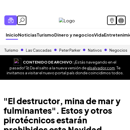
Inicio
Noticias
Turismo
Dinero y negocios
Vida
Entretenim
Turismo
Las Cascadas
Peter Parker
Nativos
Negocios
CONTENIDO DE ARCHIVO:
¡Estás navegando en el
pasado! 🚀 Da el salto a la nueva versión de
elsalvador.com
. Te
invitamos a visitar el nuevo portal país donde coincidimos todos.
"El destructor, mina de mar y
fulminantes". Estos y otros
pirotécnicos estarán
prohibidos esta Navidad