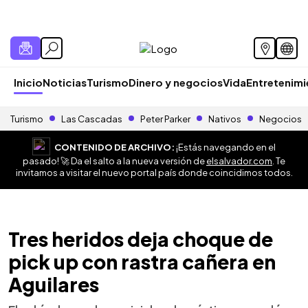
Inicio
Noticias
Turismo
Dinero y negocios
Vida
Entretenim
Turismo
Las Cascadas
Peter Parker
Nativos
Negocios
CONTENIDO DE ARCHIVO:
¡Estás navegando en el
pasado! 🚀 Da el salto a la nueva versión de
elsalvador.com
. Te
invitamos a visitar el nuevo portal país donde coincidimos todos.
Tres heridos deja choque de
pick up con rastra cañera en
Aguilares