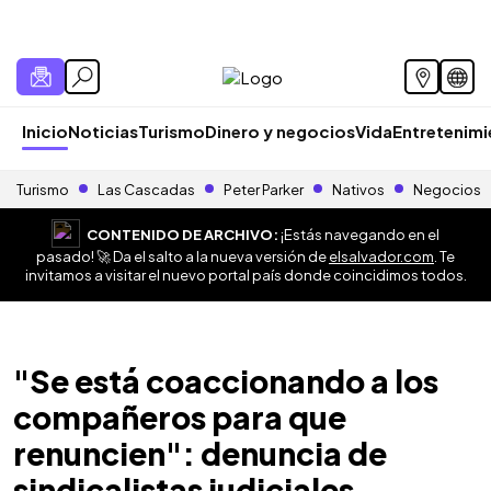
Inicio
Noticias
Turismo
Dinero y negocios
Vida
Entretenim
Turismo
Las Cascadas
Peter Parker
Nativos
Negocios
CONTENIDO DE ARCHIVO:
¡Estás navegando en el
pasado! 🚀 Da el salto a la nueva versión de
elsalvador.com
. Te
invitamos a visitar el nuevo portal país donde coincidimos todos.
"Se está coaccionando a los
compañeros para que
renuncien": denuncia de
sindicalistas judiciales