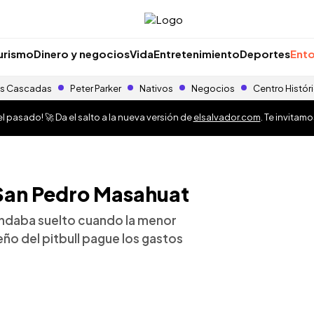
urismo
Dinero y negocios
Vida
Entretenimiento
Deportes
Ento
s Cascadas
Peter Parker
Nativos
Negocios
Centro Histór
 pasado! 🚀 Da el salto a la nueva versión de
elsalvador.com
. Te invitam
n San Pedro Masahuat
andaba suelto cuando la menor
eño del pitbull pague los gastos