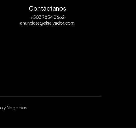
Contáctanos
+503 7854 0662
anunciate@elsalvador.com
ro y Negocios