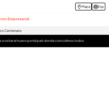
Mapa
Esp
rno Empresarial
ico Centenario
os a visitar el nuevo portal país donde coincidimos todos.