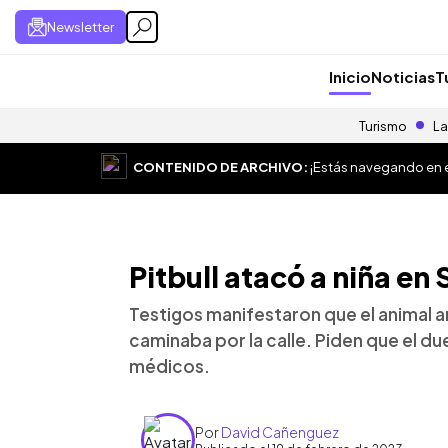
Newsletter
Inicio
Noticias
T
Turismo
La
CONTENIDO DE ARCHIVO:
¡Estás navegando en el
Pitbull atacó a niña e
Testigos manifestaron que el animal 
caminaba por la calle. Piden que el du
médicos.
Por
David Cañenguez