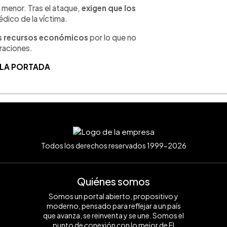
 menor. Tras el ataque,
exigen que los
dico de la víctima.
s recursos económicos
por lo que no
uraciones.
 LA PORTADA
Todos los derechos reservados 1999-2026
Quiénes somos
Somos un portal abierto, propositivo y
moderno, pensado para reflejar a un país
que avanza, se reinventa y se une. Somos el
punto de conexión con lo mejor de El