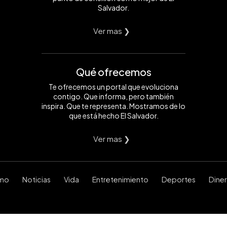
Salvador.
Ver mas ❯
Qué ofrecemos
Te ofrecemos un portal que evoluciona
contigo. Que informa, pero también
inspira. Que te representa. Mostramos de lo
que está hecho El Salvador.
Ver mas ❯
smo
Noticias
Vida
Entretenimiento
Deportes
Dine