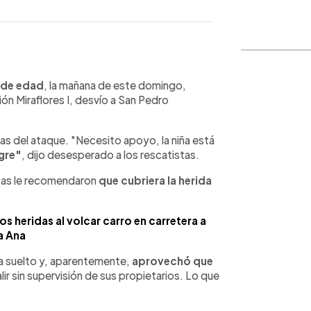
WhatsApp
Copiar link
 de edad
, la mañana de este domingo,
ación Miraflores I, desvío a San Pedro
tas del ataque. "Necesito apoyo, la niña está
gre"
, dijo desesperado a los rescatistas.
stas le recomendaron
que cubriera la herida
os heridas al volcar carro en carretera a
a Ana
a suelto y, aparentemente,
aprovechó que
lir sin supervisión de sus propietarios. Lo que