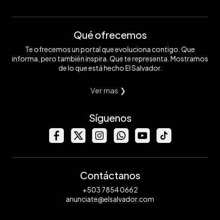
Qué ofrecemos
Te ofrecemos un portal que evoluciona contigo. Que
informa, pero también inspira. Que te representa. Mostramos
de lo que está hecho El Salvador.
Ver mas ❯
Síguenos
Contáctanos
+503 7854 0662
anunciate@elsalvador.com