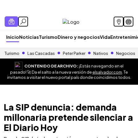
Inicio
Noticias
Turismo
Dinero y negocios
Vida
Entretenim
Turismo
Las Cascadas
Peter Parker
Nativos
Negocios
CONTENIDO DE ARCHIVO:
¡Estás navegando en el
pasado! 🚀 Da el salto a la nueva versión de
elsalvador.com
. Te
invitamos a visitar el nuevo portal país donde coincidimos todos.
La SIP denuncia: demanda
millonaria pretende silenciar a
El Diario Hoy