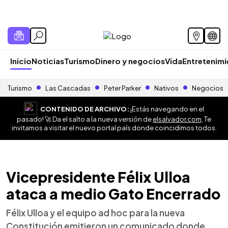
Inicio
Noticias
Turismo
Dinero y negocios
Vida
Entretenim
Turismo
Las Cascadas
Peter Parker
Nativos
Negocios
CONTENIDO DE ARCHIVO:
¡Estás navegando en el
pasado! 🚀 Da el salto a la nueva versión de
elsalvador.com
. Te
invitamos a visitar el nuevo portal país donde coincidimos todos.
Vicepresidente Félix Ulloa
ataca a medio Gato Encerrado
Félix Ulloa y el equipo ad hoc para la nueva
Constitución emitieron un comunicado donde