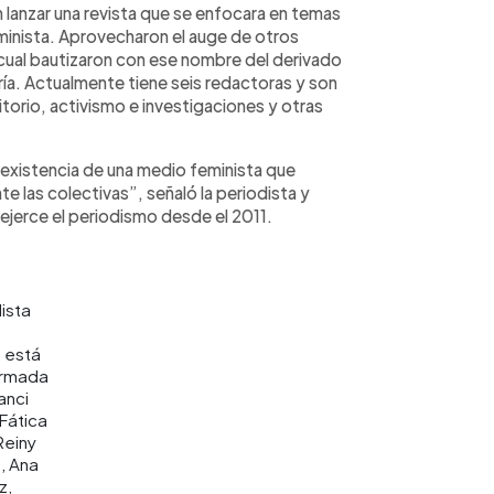
n lanzar una revista que se enfocara en temas
minista. Aprovecharon el auge de otros
l cual bautizaron con ese nombre del derivado
ía. Actualmente tiene seis redactoras y son
itorio, activismo e investigaciones y otras
 existencia de una medio feminista que
te las colectivas”, señaló la periodista y
ejerce el periodismo desde el 2011.
ista
a está
rmada
anci
Fática
Reiny
, Ana
z,