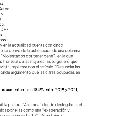
ia
Karen
 y
l
do.
EDH/
ca
anra
 y en la actualidad cuenta con cinco
e se derivó de la publicación de una columna
a “Violentados por tener pene”, en la que
 frente al de las mujeres. Esto generó que
ista, replicara con el artículo “Denunciar las
 donde argumentó que las cifras ocupadas en
ños aumentaron un 184% entre 2019 y 2021,
t la palabra “Ahlaraca” donde deslegitimar el
nida por ellas como una “exageración y
a poco importante’’. Vilma Laínez,