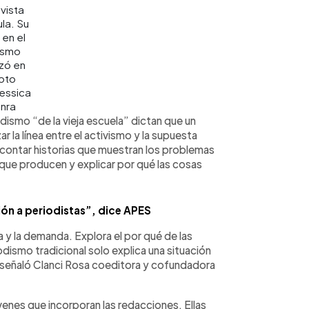
evista
ula. Su
 en el
ismo
zó en
oto
essica
nra
ismo “de la vieja escuela” dictan que un
r la línea entre el activismo y la supuesta
e contar historias que muestran los problemas
s que producen y explicar por qué las cosas
ión a periodistas”, dice APES
 y la demanda. Explora el por qué de las
ismo tradicional solo explica una situación
, señaló Clanci Rosa coeditora y cofundadora
venes que incorporan las redacciones. Ellas