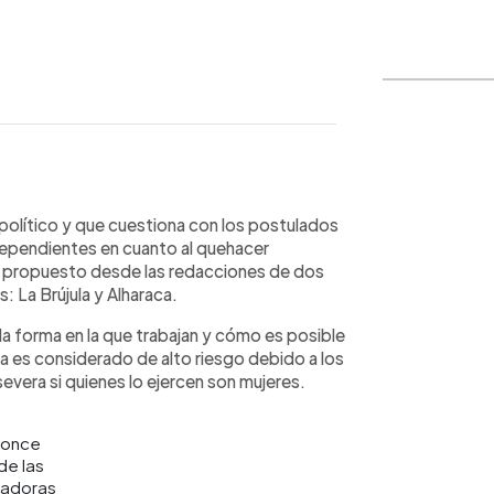
WhatsApp
Copiar link
 político y que cuestiona con los postulados
dependientes en cuanto al quehacer
s propuesto desde las redacciones de dos
s: La Brújula y Alharaca.
 la forma en la que trabajan y cómo es posible
ta es considerado de alto riesgo debido a los
evera si quienes lo ejercen son mujeres.
Ponce
de las
adoras