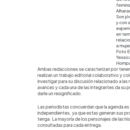
femins
Alhara
Son jó
y con a
experi
en te
relaci
a muje
Foto 
Yessic
Hompa
Ambas redacciones se caracterizan por tener
realizan un trabajo editorial colaborativo y c
investigar para su discusión relacionado a la
avances y cada una de las integrantes da su 
darle un resignificado.
Las periodistas concuerdan que la agenda es 
independientes, ya que estas generan sus pro
tenga. La mayoría de los personajes de las hi
consultadas para cada entrega.