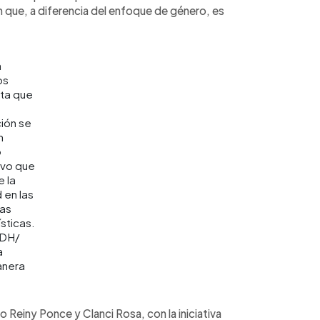
n que, a diferencia del enfoque de género, es
a
os
ta que
ión se
n
o
ivo que
 la
 en las
as
sticas.
EDH/
a
nera
 Reiny Ponce y Clanci Rosa, con la iniciativa