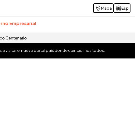
Mapa
Esp
rno Empresarial
ico Centenario
os a visitar el nuevo portal país donde coincidimos todos.