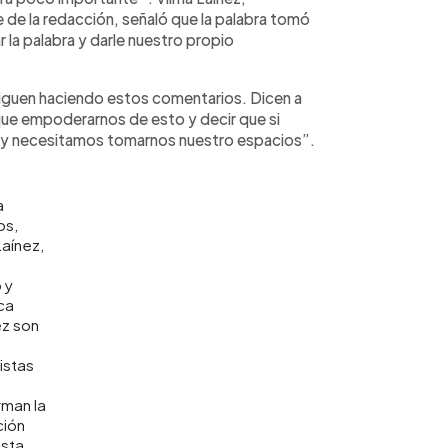
 de la redacción, señaló que la palabra tomó
r la palabra y darle nuestro propio
siguen haciendo estos comentarios. Dicen a
que empoderarnos de esto y decir que si
 y necesitamos tomarnos nuestro espacios”.
a
s,
Laínez,
o y
ca
z son
istas
man la
ción
ista