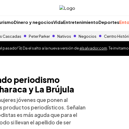
urismo
Dinero y negocios
Vida
Entretenimiento
Deportes
Ento
s Cascadas
Peter Parker
Nativos
Negocios
Centro Histór
 pasado! 🚀 Da el salto a la nueva versión de
elsalvador.com
. Te invitam
ndo periodismo
haraca y La Brújula
ujeres jóvenes que ponen al
s productos periodísticos. Señalan
iodistas es más aguda que para el
o si llevan el apellido de ser