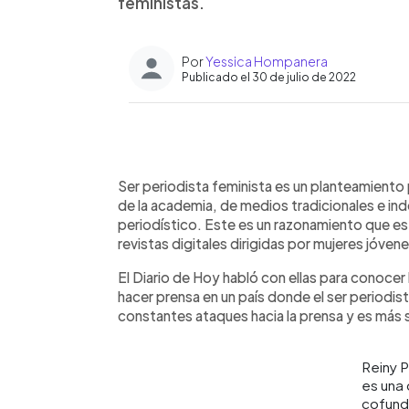
feministas.
Por
Yessica Hompanera
Publicado el 30 de julio de 2022
0:00
Facebook
Twitter
►
Escuchar artículo
Ser periodista feminista es un planteamiento
de la academia, de medios tradicionales e in
periodístico. Este es un razonamiento que e
revistas digitales dirigidas por mujeres jóvene
El Diario de Hoy habló con ellas para conocer
hacer prensa en un país donde el ser periodis
constantes ataques hacia la prensa y es más s
Reiny 
es una 
cofund