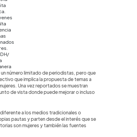
ita
ca.
venes
lta
encia
mas
onados
res.
EDH/
a
nera
 un número limitado de periodistas, pero que
olectivo que implica la propuesta de temas a
s mujeres. Una vez reportados se muestran
punto de vista donde puede mejorar o incluso
diferente a los medios tradicionales o
pias pautas y parten desde el interés que se
storias son mujeres y también las fuentes