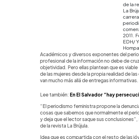
de la r
La Brúj
carrera
period
comen
2011. F
EDH/ Y
Hompa
Académicos y diversos exponentes del period
profesional de la información no debe de cruza
objetividad. Pero ellas plantean que es viabl
de las mujeres desde la propia realidad de la
van mucho más allá de entregas informativas.
Lee también:
En El Salvador “hay persecuc
“El periodismo feministra propone la denuncia
cosas que sabemos que normalmente el period
y deja que el lector saque sus conclusiones”
de la revista La Brújula.
Idea que es compartida con el resto de las jó