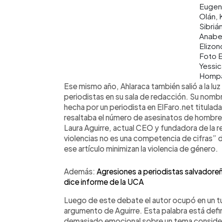
Eugen
Olán, 
Sibrián
Anabe
Elizon
Foto 
Yessi
Homp
Ese mismo año, Ahlaraca también salió a la luz
periodistas en su sala de redacción. Su nombr
hecha por un periodista en ElFaro.net titulad
resaltaba el número de asesinatos de hombres
Laura Aguirre, actual CEO y fundadora de la rev
violencias no es una competencia de cifras”
ese artículo minimizan la violencia de género.
Además:
Agresiones a periodistas salvadore
dice informe de la UCA
Luego de este debate el autor ocupó en un tui
argumento de Aguirre. Esta palabra está defi
demasiado emocional sobre un tema consider