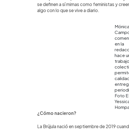
se definen a sí mimas como feministas y cree
algo con lo que se vive a diario.
Mónic
Camp
comen
en la
redacc
hace u
trabaj
colect
permite
calidad
entreg
periodí
Foto 
Yessic
Hompa
¿Cómo nacieron?
La Brújula nació en septiembre de 2019 cuando