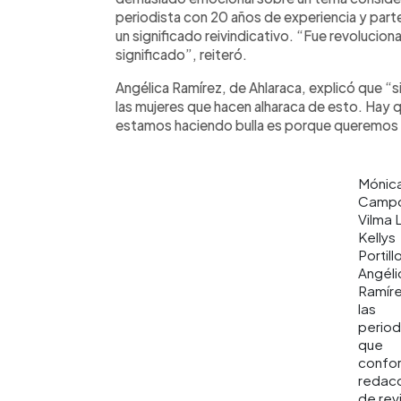
periodista con 20 años de experiencia y parte
un significado reivindicativo. “Fue revoluciona
significado”, reiteró.
Angélica Ramírez, de Ahlaraca, explicó que “
las mujeres que hacen alharaca de esto. Hay 
estamos haciendo bulla es porque queremos
Mónic
Campo
Vilma 
Kellys
Portill
Angéli
Ramíre
las
period
que
confor
redac
de rev