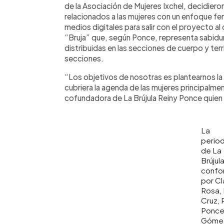
de la Asociación de Mujeres Ixchel, decidiero
relacionados a las mujeres con un enfoque fe
medios digitales para salir con el proyecto a
“Bruja” que, según Ponce, representa sabidur
distribuidas en las secciones de cuerpo y terr
secciones.
“Los objetivos de nosotras es plantearnos la
cubriera la agenda de las mujeres principalmen
cofundadora de La Brújula Reiny Ponce quien 
La
period
de La
Brújul
confo
por Cl
Rosa, 
Cruz, 
Ponce
Góme