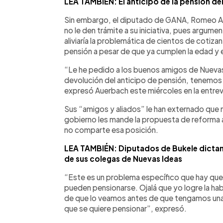
LEA TAMBIÉN: El anticipo de la pensión d
Sin embargo, el diputado de GANA, Romeo Au
no le den trámite a su iniciativa, pues argum
aliviaría la problemática de cientos de cotiz
pensión a pesar de que ya cumplen la edad y 
“Le he pedido a los buenos amigos de Nuevas
devolución del anticipo de pensión, tenemos
expresó Auerbach este miércoles en la entrevi
Sus “amigos y aliados” le han externado que n
gobierno les mande la propuesta de reforma a
no comparte esa posición.
LEA TAMBIÉN: Diputados de Bukele dictami
de sus colegas de Nuevas Ideas
“Este es un problema específico que hay que 
pueden pensionarse. Ojalá que yo logre la hab
de que lo veamos antes de que tengamos un
que se quiere pensionar”, expresó.