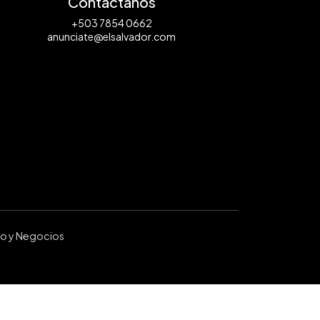
Contáctanos
+503 7854 0662
anunciate@elsalvador.com
ro y Negocios