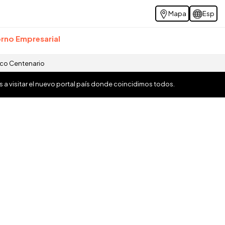
Mapa
Esp
rno Empresarial
ico Centenario
os a visitar el nuevo portal país donde coincidimos todos.