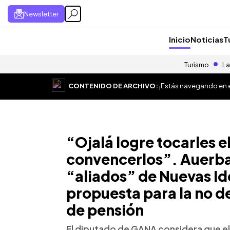
Newsletter
Inicio
Noticias
T
Turismo
La
CONTENIDO DE ARCHIVO:
¡Estás navegando en el
“Ojalá logre tocarles e
convencerlos”. Auerba
“aliados” de Nuevas I
propuesta para la no d
de pensión
El diputado de GANA considera que el