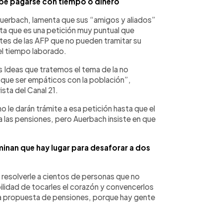
ebe pagarse con tiempo o dinero
erbach, lamenta que sus “amigos y aliados”
enta que es una petición muy puntual que
antes de las AFP que no pueden tramitar su
el tiempo laborado.
 Ideas que tratemos el tema de la no
 que ser empáticos con la población”,
sta del Canal 21.
o le darán trámite a esa petición hasta que el
 las pensiones, pero Auerbach insiste en que
nan que hay lugar para desaforar a dos
resolverle a cientos de personas que no
ilidad de tocarles el corazón y convencerlos
a propuesta de pensiones, porque hay gente