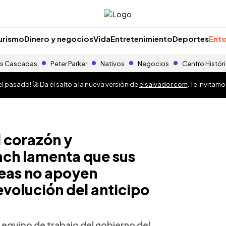
urismo
Dinero y negocios
Vida
Entretenimiento
Deportes
Ento
s Cascadas
Peter Parker
Nativos
Negocios
Centro Histór
 pasado! 🚀 Da el salto a la nueva versión de
elsalvador.com
. Te invitam
l corazón y
ch lamenta que sus
deas no apoyen
evolución del anticipo
 equipo de trabajo del gobierno del