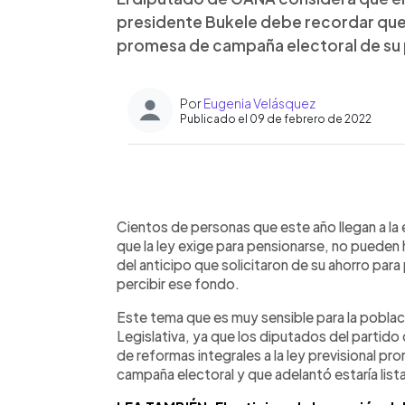
presidente Bukele debe recordar que 
promesa de campaña electoral de su p
Por
Eugenia Velásquez
Publicado el 09 de febrero de 2022
0:00
Facebook
Twitter
►
Escuchar artículo
Cientos de personas que este año llegan a la 
que la ley exige para pensionarse, no pueden
del anticipo que solicitaron de su ahorro para
percibir ese fondo.
Este tema que es muy sensible para la pobla
Legislativa, ya que los diputados del partido 
de reformas integrales a la ley previsional pr
campaña electoral y que adelantó estaría lis