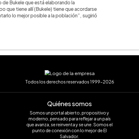
 de Bukele que está elaborando la
ipo que tiene allí (Bukele) tiene que acordarse
rlo lo mejor posible a la población”, sugirió
Todos los derechos reservados 1999-2026
Quiénes somos
Somos un portal abierto, propositivo y
moderno, pensado para reflejar a un país
que avanza, se reinventa y se une. Somos el
punto de conexión con lo mejor de El
Salvador.