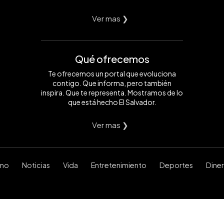
Ver mas ❯
Qué ofrecemos
Te ofrecemos un portal que evoluciona
contigo. Que informa, pero también
inspira. Que te representa. Mostramos de lo
que está hecho El Salvador.
Ver mas ❯
smo
Noticias
Vida
Entretenimiento
Deportes
Dine