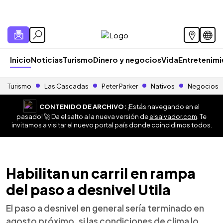
Inicio
Noticias
Turismo
Dinero y negocios
Vida
Entretenim
Turismo
Las Cascadas
Peter Parker
Nativos
Negocios
CONTENIDO DE ARCHIVO:
¡Estás navegando en el
pasado! 🚀 Da el salto a la nueva versión de
elsalvador.com
. Te
invitamos a visitar el nuevo portal país donde coincidimos todos.
Habilitan un carril en rampa
del paso a desnivel Utila
El paso a desnivel en general sería terminado en
agosto próximo, si las condiciones de clima lo