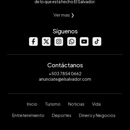
de lo que está hecho El Salvador.
Ver mas ❯
Síguenos
Contáctanos
+503 7854 0662
anunciate@elsalvador.com
Inicio
Turismo
Noticias
Vida
Entretenimiento
Deportes
Dinero y Negocios