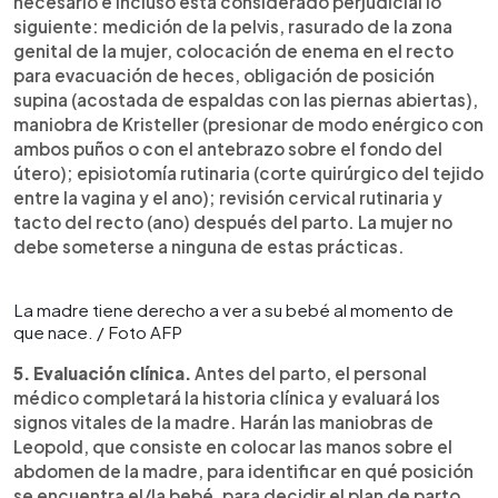
necesario e incluso está considerado perjudicial lo
siguiente: medición de la pelvis, rasurado de la zona
genital de la mujer, colocación de enema en el recto
para evacuación de heces, obligación de posición
supina (acostada de espaldas con las piernas abiertas),
maniobra de Kristeller (presionar de modo enérgico con
ambos puños o con el antebrazo sobre el fondo del
útero); episiotomía rutinaria (corte quirúrgico del tejido
entre la vagina y el ano); revisión cervical rutinaria y
tacto del recto (ano) después del parto. La mujer no
debe someterse a ninguna de estas prácticas.
La madre tiene derecho a ver a su bebé al momento de
que nace. / Foto AFP
5. Evaluación clínica.
Antes del parto, el personal
médico completará la historia clínica y evaluará los
signos vitales de la madre. Harán las maniobras de
Leopold, que consiste en colocar las manos sobre el
abdomen de la madre, para identificar en qué posición
se encuentra el/la bebé, para decidir el plan de parto.