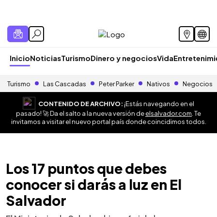
Inicio
Noticias
Turismo
Dinero y negocios
Vida
Entretenim
Turismo
Las Cascadas
Peter Parker
Nativos
Negocios
CONTENIDO DE ARCHIVO:
¡Estás navegando en el
pasado! 🚀 Da el salto a la nueva versión de
elsalvador.com
. Te
invitamos a visitar el nuevo portal país donde coincidimos todos.
Los 17 puntos que debes
conocer si darás a luz en El
Salvador